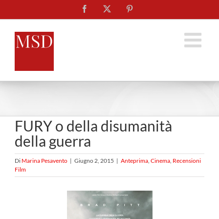
Salta
Facebook
X
Pinterest
al
contenuto
FURY o della disumanità
della guerra
Di
Marina Pesavento
|
Giugno 2, 2015
|
Anteprima
,
Cinema
,
Recensioni
Film