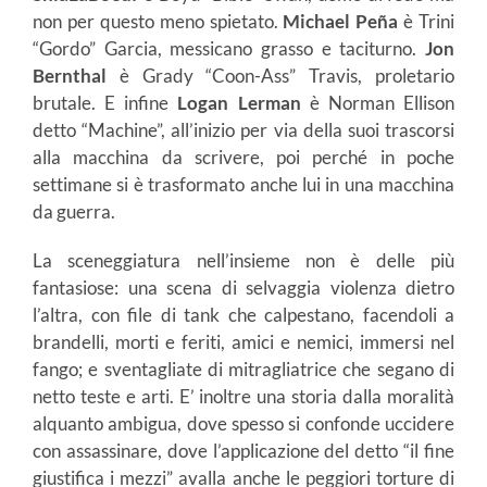
non per questo meno spietato.
Michael Peña
è Trini
“Gordo” Garcia, messicano grasso e taciturno.
Jon
Bernthal
è Grady “Coon-Ass” Travis, proletario
brutale. E infine
Logan Lerman
è Norman Ellison
detto “Machine”, all’inizio per via della suoi trascorsi
alla macchina da scrivere, poi perché in poche
settimane si è trasformato anche lui in una macchina
da guerra.
La sceneggiatura nell’insieme non è delle più
fantasiose: una scena di selvaggia violenza dietro
l’altra, con file di tank che calpestano, facendoli a
brandelli, morti e feriti, amici e nemici, immersi nel
fango; e sventagliate di mitragliatrice che segano di
netto teste e arti. E’ inoltre una storia dalla moralità
alquanto ambigua, dove spesso si confonde uccidere
con assassinare, dove l’applicazione del detto “il fine
giustifica i mezzi” avalla anche le peggiori torture di