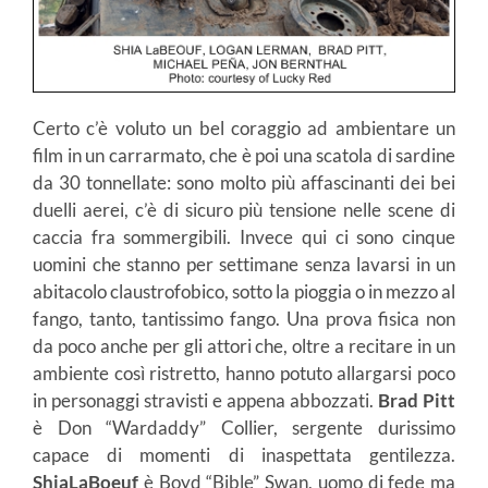
Certo c’è voluto un bel coraggio ad ambientare un
film in un carrarmato, che è poi una scatola di sardine
da 30 tonnellate: sono molto più affascinanti dei bei
duelli aerei, c’è di sicuro più tensione nelle scene di
caccia fra sommergibili. Invece qui ci sono cinque
uomini che stanno per settimane senza lavarsi in un
abitacolo claustrofobico, sotto la pioggia o in mezzo al
fango, tanto, tantissimo fango. Una prova fisica non
da poco anche per gli attori che, oltre a recitare in un
ambiente così ristretto, hanno potuto allargarsi poco
in personaggi stravisti e appena abbozzati.
Brad Pitt
è Don “Wardaddy” Collier, sergente durissimo
capace di momenti di inaspettata gentilezza.
ShiaLaBoeuf
è Boyd “Bible” Swan, uomo di fede ma