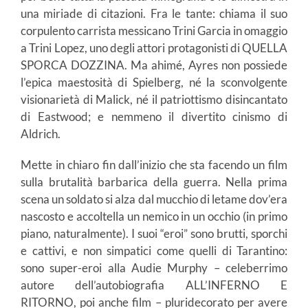
una miriade di citazioni. Fra le tante: chiama il suo
corpulento carrista messicano Trini Garcia in omaggio
a Trini Lopez, uno degli attori protagonisti di QUELLA
SPORCA DOZZINA. Ma ahimé, Ayres non possiede
l’epica maestosità di Spielberg, né la sconvolgente
visionarietà di Malick, né il patriottismo disincantato
di Eastwood; e nemmeno il divertito cinismo di
Aldrich.
Mette in chiaro fin dall’inizio che sta facendo un film
sulla brutalità barbarica della guerra. Nella prima
scena un soldato si alza dal mucchio di letame dov’era
nascosto e accoltella un nemico in un occhio (in primo
piano, naturalmente). I suoi “eroi” sono brutti, sporchi
e cattivi, e non simpatici come quelli di Tarantino:
sono super-eroi alla Audie Murphy – celeberrimo
autore dell’autobiografia ALL’INFERNO E
RITORNO, poi anche film – pluridecorato per avere