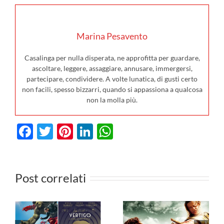
Marina Pesavento
Casalinga per nulla disperata, ne approfitta per guardare,
ascoltare, leggere, assaggiare, annusare, immergersi,
partecipare, condividere. A volte lunatica, di gusti certo
non facili, spesso bizzarri, quando si appassiona a qualcosa
non la molla più.
Facebook
Twitter
Pinterest
LinkedIn
WhatsApp
I film in
Post correlati
3
uscita al
cinema il 6
I film da
agosto: da
vedere in TV