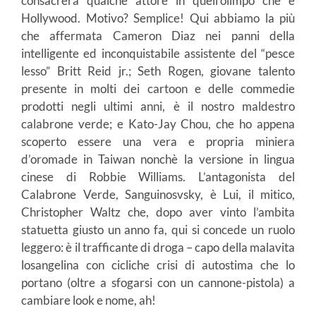
consacrerà qualche attore in quell’olimpo che è
Hollywood. Motivo? Semplice! Qui abbiamo la più
che affermata Cameron Diaz nei panni della
intelligente ed inconquistabile assistente del “pesce
lesso” Britt Reid jr.; Seth Rogen, giovane talento
presente in molti dei cartoon e delle commedie
prodotti negli ultimi anni, è il nostro maldestro
calabrone verde; e Kato-Jay Chou, che ho appena
scoperto essere una vera e propria miniera
d’oromade in Taiwan nonchè la versione in lingua
cinese di Robbie Williams. L’antagonista del
Calabrone Verde, Sanguinosvsky, è Lui, il mitico,
Christopher Waltz che, dopo aver vinto l’ambita
statuetta giusto un anno fa, qui si concede un ruolo
leggero: è il trafficante di droga – capo della malavita
losangelina con cicliche crisi di autostima che lo
portano (oltre a sfogarsi con un cannone-pistola) a
cambiare look e nome, ah!