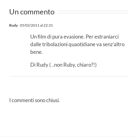
o
novità in
Un commento
n
sala!
Rudy
05/02/2011 al 22:31
Un film di pura evasione. Per estraniarci
dalle tribolazioni quaotidiane va senz’altro
bene.
Di Rudy ( ..non Ruby, chiaro?!)
I commenti sono chiusi.