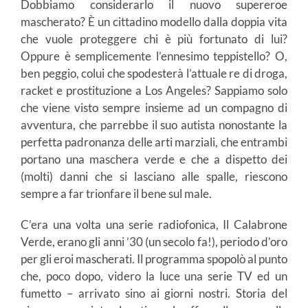
Dobbiamo considerarlo il nuovo supereroe
mascherato? È un cittadino modello dalla doppia vita
che vuole proteggere chi è più fortunato di lui?
Oppure è semplicemente l’ennesimo teppistello? O,
ben peggio, colui che spodesterà l’attuale re di droga,
racket e prostituzione a Los Angeles? Sappiamo solo
che viene visto sempre insieme ad un compagno di
avventura, che parrebbe il suo autista nonostante la
perfetta padronanza delle arti marziali, che entrambi
portano una maschera verde e che a dispetto dei
(molti) danni che si lasciano alle spalle, riescono
sempre a far trionfare il bene sul male.
C’era una volta una serie radiofonica, Il Calabrone
Verde, erano gli anni ’30 (un secolo fa!), periodo d’oro
per gli eroi mascherati. Il programma spopolò al punto
che, poco dopo, videro la luce una serie TV ed un
fumetto – arrivato sino ai giorni nostri. Storia del