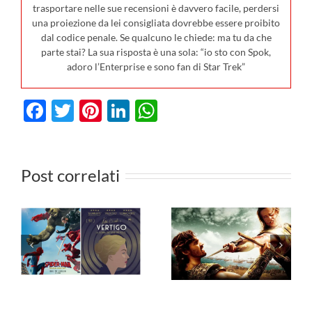
trasportare nelle sue recensioni è davvero facile, perdersi
una proiezione da lei consigliata dovrebbe essere proibito
dal codice penale. Se qualcuno le chiede: ma tu da che
parte stai? La sua risposta è una sola: “io sto con Spok,
adoro l’Enterprise e sono fan di Star Trek”
Facebook
Twitter
Pinterest
LinkedIn
WhatsApp
I film in
0
uscita al
Post correlati
cinema il 23
I film da
luglio: da
vedere in TV
n
Terapia di
dal 27 luglio
Famiglia e
al 2 agosto
io
Deep Water,
2026
ecco le