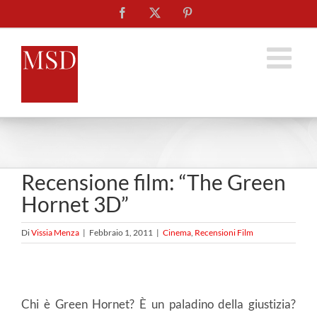
Salta
Facebook
X
Pinterest
al
contenuto
Recensione film: “The Green
Hornet 3D”
Di
Vissia Menza
|
Febbraio 1, 2011
|
Cinema
,
Recensioni Film
Chi è Green Hornet? È un paladino della giustizia?