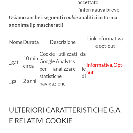
accettato
l’informativa breve.
Usiamo anche i seguenti
cookie
analitici in forma
anonima (Ip mascherati)
Link informativa
Nome
Durata
Descrizione
e opt-out
Cookie utilizzati da
10 min
Google Analytcs
_gat
Informativa
,
Opt-
circa
per analizzare le
out
statistiche di
_ga
2 anni
navigazione
ULTERIORI CARATTERISTICHE G.A.
E RELATIVI COOKIE