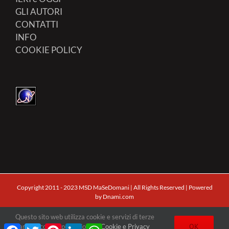
GLI AUTORI
CONTATTI
INFO
COOKIE POLICY
Copyright 2011 - 2023 MSD MaSeDomani | All Rights Reserved | Powered
by
Dnami.com
Questo sito web utilizza cookie e servizi di terze
Facebook
X
Pinterest
Facebook
Twitter
Pinterest
LinkedIn
WhatsApp
OK
parti. Clicca qui per visionare
Cookie e Privacy