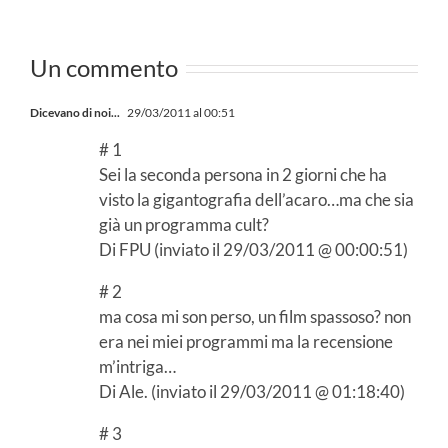
2026
ecco le
o
novità in
Un commento
n
sala!
Dicevano di noi...
29/03/2011 al 00:51
# 1
Sei la seconda persona in 2 giorni che ha
visto la gigantografia dell’acaro…ma che sia
già un programma cult?
Di FPU (inviato il 29/03/2011 @ 00:00:51)
# 2
ma cosa mi son perso, un film spassoso? non
era nei miei programmi ma la recensione
m’intriga…
Di Ale. (inviato il 29/03/2011 @ 01:18:40)
# 3