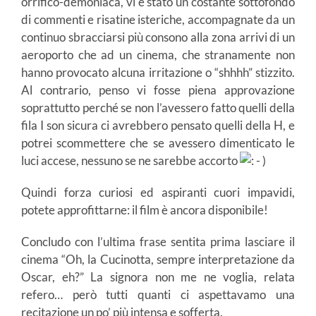
orrifico-demoniaca, vi è stato un costante sottofondo
di commenti e risatine isteriche, accompagnate da un
continuo sbracciarsi più consono alla zona arrivi di un
aeroporto che ad un cinema, che stranamente non
hanno provocato alcuna irritazione o “shhhh” stizzito.
Al contrario, penso vi fosse piena approvazione
soprattutto perché se non l’avessero fatto quelli della
fila I son sicura ci avrebbero pensato quelli della H, e
potrei scommettere che se avessero dimenticato le
luci accese, nessuno se ne sarebbe accorto
Quindi forza curiosi ed aspiranti cuori impavidi,
potete approfittarne: il film è ancora disponibile!
Concludo con l’ultima frase sentita prima lasciare il
cinema “Oh, la Cucinotta, sempre interpretazione da
Oscar, eh?” La signora non me ne voglia, relata
refero… però tutti quanti ci aspettavamo una
recitazione un po’ più intensa e sofferta.