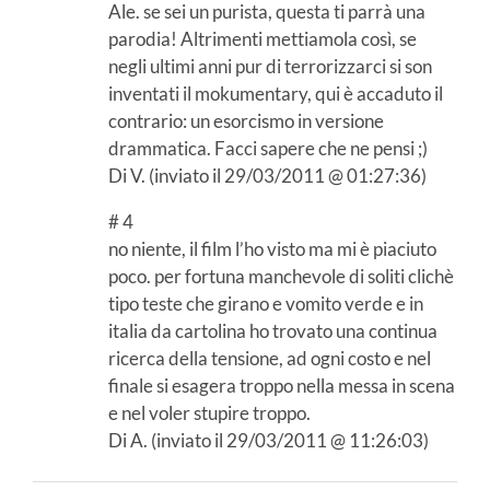
Ale. se sei un purista, questa ti parrà una
parodia! Altrimenti mettiamola così, se
negli ultimi anni pur di terrorizzarci si son
inventati il mokumentary, qui è accaduto il
contrario: un esorcismo in versione
drammatica. Facci sapere che ne pensi ;)
Di V. (inviato il 29/03/2011 @ 01:27:36)
# 4
no niente, il film l’ho visto ma mi è piaciuto
poco. per fortuna manchevole di soliti clichè
tipo teste che girano e vomito verde e in
italia da cartolina ho trovato una continua
ricerca della tensione, ad ogni costo e nel
finale si esagera troppo nella messa in scena
e nel voler stupire troppo.
Di A. (inviato il 29/03/2011 @ 11:26:03)