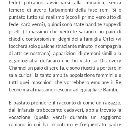
fede) potranno avvicinarsi alla tematica, senza
temere di avere turbamenti della fase rem. Si è
puntato tutto sul realismo (ecco il primo vero atto di
fede, sarà vero?), quindi sono state bandite zuppe di
piselli (il massimo che vedrete saranno un paio di
chiodi), contorsionismi degni della famiglia Orfei (vi
toccherà solo qualche straziante minuto in compagnia
di attrice nostrana), apparizioni di demoni simili alla
gigantografia del’acaro che ho visto su Discovery
Channel un paio di sere fa, e sono riusciti a portare in
sala curiosi, la tanto ambita popolazione femminile e
tutti quei maschioni che vorrebbero emulare il Re
Leone ma al massimo riescono ad eguagliare Bambi.
È bastato prendere il racconto di come un ragazzo,
dall’infanzia traboccante cadaveri, abbia trovato la
vocazione (quella vera!) durante un soggiorno
romano in cui ha incontrato e frequentato padre