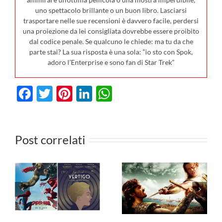
uno spettacolo brillante o un buon libro. Lasciarsi
trasportare nelle sue recensioni è davvero facile, perdersi
una proiezione da lei consigliata dovrebbe essere proibito
dal codice penale. Se qualcuno le chiede: ma tu da che
parte stai? La sua risposta è una sola: “io sto con Spok,
adoro l’Enterprise e sono fan di Star Trek”
Facebook
Twitter
Pinterest
LinkedIn
WhatsApp
I film in
0
uscita al
Post correlati
cinema il 23
I film da
luglio: da
vedere in TV
n
Terapia di
dal 27 luglio
Famiglia e
al 2 agosto
io
Deep Water,