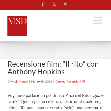
Salta
Facebook
X
Pinterest
al
contenuto
Recensione film: “Il rito” con
Anthony Hopkins
Di
Vissia Menza
|
Marzo 28, 2011
|
Cinema
,
Recensioni Film
Vogliamo parlare un po’ di riti? Anzi del Rito? Quale
rito??? Quello per eccellenza, attorno al quale negli
ultimi 30 anni hanno creato “solo” una ventina di