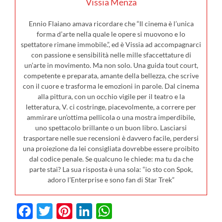
Vissia Menza
Ennio Flaiano amava ricordare che “Il cinema è l’unica
forma d’arte nella quale le opere si muovono e lo
spettatore rimane immobile.”, ed è Vissia ad accompagnarci
con passione e sensibilità nelle mille sfaccettature di
un’arte in movimento. Ma non solo. Una guida tout court,
competente e preparata, amante della bellezza, che scrive
con il cuore e trasforma le emozioni in parole. Dal cinema
alla pittura, con un occhio vigile per il teatro e la
letteratura, V. ci costringe, piacevolmente, a correre per
ammirare un’ottima pellicola o una mostra imperdibile,
uno spettacolo brillante o un buon libro. Lasciarsi
trasportare nelle sue recensioni è davvero facile, perdersi
una proiezione da lei consigliata dovrebbe essere proibito
dal codice penale. Se qualcuno le chiede: ma tu da che
parte stai? La sua risposta è una sola: “io sto con Spok,
adoro l’Enterprise e sono fan di Star Trek”
Facebook
Twitter
Pinterest
LinkedIn
WhatsApp