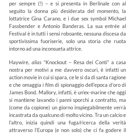
per sempre (!) – e si presenta in Berlinale con al
seguito la donna più desiderata del momento, la
lottatrice Gina Carano, e i due sex symbol Michael
Fassbender e Antonio Banderas. La sua entrée al
Festival è in tutti i sensi roboante, nessuna discesa da
sportivissima fuoriserie, solo una storia che ruota
intorno ad una inconsueta attrice.
Haywire,
alias
“Knockout – Resa dei Conti” a casa
nostra per motivi a me davvero oscuri, è infatti un
action movie in cui si spara, ce le si da di santa ragione
e che omaggia i film di spionaggio dell’epoca d’oro di
James Bond. Mallory, infatti, è un’ex-marine che oggi
si mantiene lavando i panni sporchi a contratto, ma
(come da copione) un giorno inspiegabilmente verrà
incastrata da qualcuno di molto vicino. Tra un calcio e
l’altro, inizia quindi una fuga/ricerca della verità
attraverso l’Europa (e non solo) che ci fa godere il