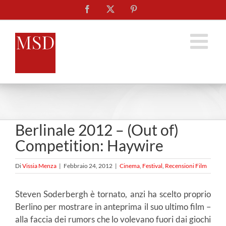
Salta
Facebook
X
Pinterest
al
contenuto
Berlinale 2012 – (Out of)
Competition: Haywire
Di
Vissia Menza
|
Febbraio 24, 2012
|
Cinema
,
Festival
,
Recensioni Film
Steven Soderbergh è tornato, anzi ha scelto proprio
Berlino per mostrare in anteprima il suo ultimo film –
alla faccia dei rumors che lo volevano fuori dai giochi