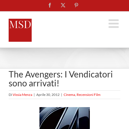
Salta
Facebook
X
Pinterest
al
contenuto
The Avengers: I Vendicatori
sono arrivati!
Di
Vissia Menza
|
Aprile 30, 2012
|
Cinema
,
Recensioni Film