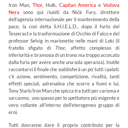
Iron Man,
Thor
, Hulk,
Capitan America
e
Vedova
Nera
sono qui riuniti da Nick Fury, direttore
dell’agenzia internazionale per il mantenimento della
pace, la così detta S.H.I.E.L.D., dopo il furto del
Tesseract e la trasformazione di Occhio di Falco e del
professor Selvig in marionette nelle mani di Loki (il
fratello sfigato di Thor, affetto complesso di
inferiorità e bramosia di un trono ma troppo accecato
dalla furia per avere anche una sola speranza). Inutile
raccontarvi il finale che soddisferà un po’ tutti i palati:
c’è azione, sentimento, competizione, rivalità, tanti
effetti speciali, adrenalina che scorre a fiumi e lui,
Tony Stark/Iron Man che spicca tra tutti per carisma e
sarcasmo, uno spasso per lo spettatore più esigente e
vero collante all’interno dell’eterogeneo gruppo di
eroi.
Tutti dovranno dare il proprio contributo per la