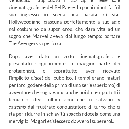
Vendicatori approdato il 25 aprile nelle sale
cinematografiche del Bel Paese. In pochi minuti farà il
suo ingresso in scena una parata di star
Hollywoodiane, ciascuna perfettamente a suo agio
nel costumino da super eroe, che darà vita ad un
sogno che Marvel aveva dal lungo tempo: portare
The Avengers su pellicola.
Dopo aver dato un volto cinematografico e
presentato singolarmente la maggior parte dei
protagonisti, e soprattutto aver ricevuto
l’implicito
placet
del pubblico, i tempi erano maturi
per farci godere della prima di una serie (speriamo) di
avventure che sognavamo anche noi da tempo: tutti i
beniamini degli ultimi anni che ci salvano
in
extremis
dal frustrato conquistatore di turno che ci
sta per ridurre in schiavitù spacciandocela come una
merviglia. Magari esistessero davvero i supereroi…