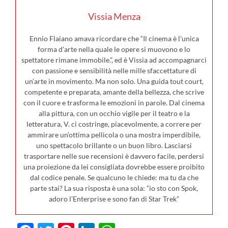
Vissia Menza
Ennio Flaiano amava ricordare che “Il cinema è l’unica
forma d’arte nella quale le opere si muovono e lo
spettatore rimane immobile.”, ed è Vissia ad accompagnarci
con passione e sensibilità nelle mille sfaccettature di
un’arte in movimento. Ma non solo. Una guida tout court,
competente e preparata, amante della bellezza, che scrive
con il cuore e trasforma le emozioni in parole. Dal cinema
alla pittura, con un occhio vigile per il teatro e la
letteratura, V. ci costringe, piacevolmente, a correre per
ammirare un’ottima pellicola o una mostra imperdibile,
uno spettacolo brillante o un buon libro. Lasciarsi
trasportare nelle sue recensioni è davvero facile, perdersi
una proiezione da lei consigliata dovrebbe essere proibito
dal codice penale. Se qualcuno le chiede: ma tu da che
parte stai? La sua risposta è una sola: “io sto con Spok,
adoro l’Enterprise e sono fan di Star Trek”