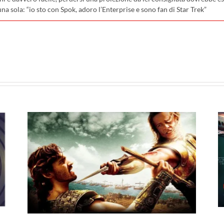
una sola: “io sto con Spok, adoro l’Enterprise e sono fan di Star Trek”
pp
I film in uscita al cinema il
23 luglio: da Terapia di
al
Famiglia e Deep Water,
26
ecco le novità in sala!