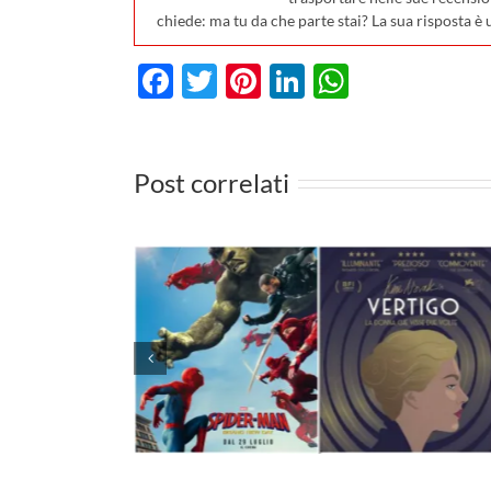
chiede: ma tu da che parte stai? La sua risposta è 
Facebook
Twitter
Pinterest
LinkedIn
WhatsA
Post correlati
 cinema il
vo Spider-
I film da vedere in TV d
ario su
27 luglio al 2 agosto 20
le novità