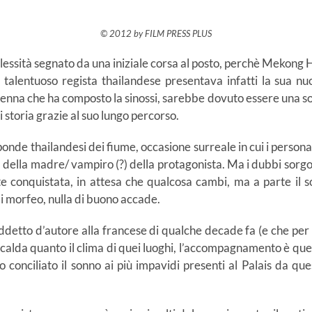
© 2012 by FILM PRESS PLUS
ssità segnato da una iniziale corsa al posto, perchè Mekong Hot
alentuoso regista thailandese presentava infatti la sua nuov
na che ha composto la sinossi, sarebbe dovuto essere una sorta
i storia grazie al suo lungo percorso.
nde thailandesi dei fiume, occasione surreale in cui i personagg
della madre/ vampiro (?) della protagonista. Ma i dubbi sorgono
te conquistata, in attesa che qualcosa cambi, ma a parte il s
 di morfeo, nulla di buono accade.
ddetto d’autore alla francese di qualche decade fa (e che per
alda quanto il clima di quei luoghi, l’accompagnamento è quell
conciliato il sonno ai più impavidi presenti al Palais da qu