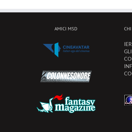
AMICI MSD
CHI
IER
GL
CO
IN
CO