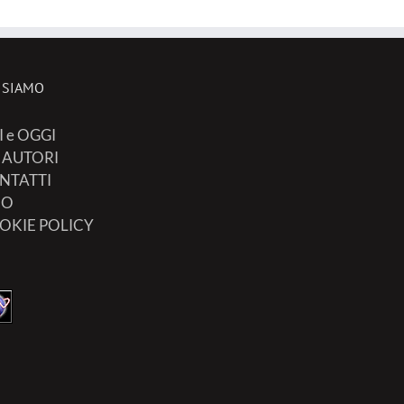
 SIAMO
I e OGGI
I AUTORI
NTATTI
FO
OKIE POLICY