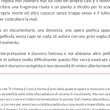
 regista non zoomerà mai sui volti del proprio cast e il moti
tare una fragorosa risata o un pianto a dirotto per lo sconfo
a propria morte ed altre cosucce senza troppo senso e il tutto
r controllare la mail.
 un documentario, una denuncia, una opera poetica oppur
ellicola senza capo ne coda, di autore con una gran voglia di
 al momento.
interpretazione è davvero faticosa e noi abbiamo altre pelli
al di settore molto difficilmente questo film verrà mostrato
one è davvero variopinta e non necessita di venire ulteriormente
che “Il cinema è l’unica forma d’arte nella quale le opere si muovono e lo
sensibilità nelle mille sfaccettature di un’arte in movimento. Ma non sol
ve con il cuore e trasforma le emozioni in parole. Dal cinema alla pittura, c
, a correre per ammirare un’ottima pellicola o una mostra imperdibile, uno
ni è davvero facile, perdersi una proiezione da lei consigliata dovrebbe e