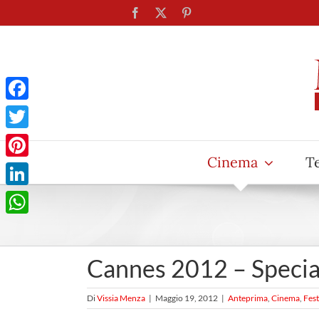
Salta
Facebook
X
Pinterest
al
contenuto
Facebook
Twitter
Cinema
T
Pinterest
LinkedIn
WhatsApp
Cannes 2012 – Specia
Di
Vissia Menza
|
Maggio 19, 2012
|
Anteprima
,
Cinema
,
Fest