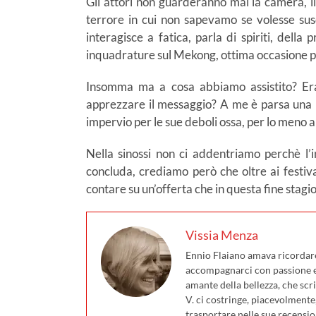
Gli attori non guarderanno mai la camera, il
terrore in cui non sapevamo se volesse susci
interagisce a fatica, parla di spiriti, dell
inquadrature sul Mekong, ottima occasione pe
Insomma ma a cosa abbiamo assistito? Era
apprezzare il messaggio? A me è parsa una p
impervio per le sue deboli ossa, per lo meno
Nella sinossi non ci addentriamo perchè l’
concluda, crediamo però che oltre ai festiv
contare su un’offerta che in questa fine stagi
Vissia Menza
Ennio Flaiano amava ricordare 
accompagnarci con passione e 
amante della bellezza, che scri
V. ci costringe, piacevolmente
trasportare nelle sue recensio