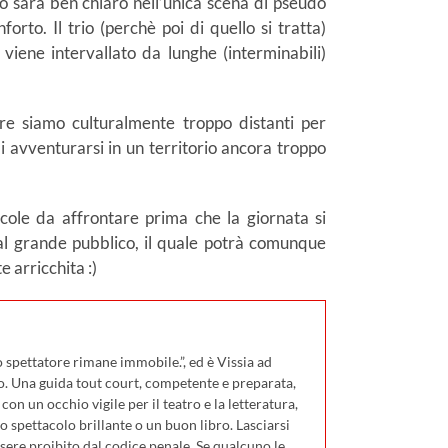
vo sarà ben chiaro nell’unica scena di pseudo
rto. Il trio (perchè poi di quello si tratta)
 viene intervallato da lunghe (interminabili)
e siamo culturalmente troppo distanti per
 avventurarsi in un territorio ancora troppo
cole da affrontare prima che la giornata si
 al grande pubblico, il quale potrà comunque
 arricchita :)
 spettatore rimane immobile.”, ed è Vissia ad
o. Una guida tout court, competente e preparata,
on un occhio vigile per il teatro e la letteratura,
 spettacolo brillante o un buon libro. Lasciarsi
ssere proibito dal codice penale. Se qualcuno le