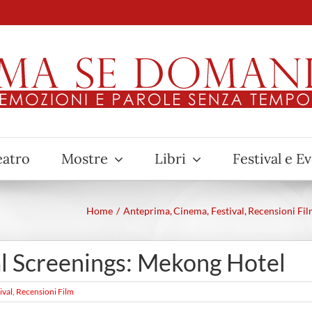
eatro
Mostre
Libri
Festival e E
Home
Anteprima
Cinema
Festival
Recensioni Fi
l Screenings: Mekong Hotel
ival
,
Recensioni Film