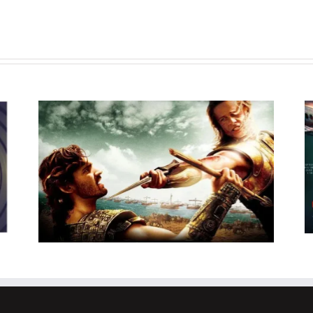
I film in uscita al cinema il
23 luglio: da Terapia di
al
Famiglia e Deep Water,
26
ecco le novità in sala!