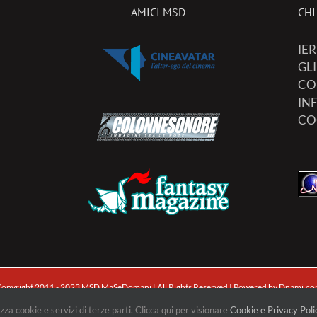
AMICI MSD
CHI
IER
GL
CO
IN
CO
opyright 2011 - 2023 MSD MaSeDomani | All Rights Reserved | Powered by
Dnami.co
zza cookie e servizi di terze parti. Clicca qui per visionare
Cookie e Privacy Poli
Facebook
X
Pinterest