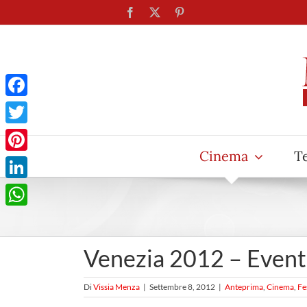
Salta
Facebook
X
Pinterest
al
contenuto
Facebook
Twitter
Cinema
T
Pinterest
LinkedIn
WhatsApp
Venezia 2012 – Event
Di
Vissia Menza
|
Settembre 8, 2012
|
Anteprima
,
Cinema
,
Fe