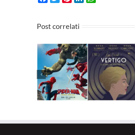
Post correlati
 cinema il
vo Spider-
I film da vedere in TV d
ario su
27 luglio al 2 agosto 20
le novità