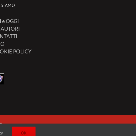
 SIAMO
I e OGGI
I AUTORI
NTATTI
FO
OKIE POLICY
m
OK
cy