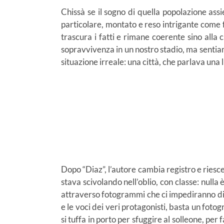
Chissà se il sogno di quella popolazione assi
particolare, montato e reso intrigante come f
trascura i fatti e rimane coerente sino alla
sopravvivenza in un nostro stadio, ma sentia
situazione irreale: una città, che parlava una 
Dopo “Diaz”, l’autore cambia registro e ries
stava scivolando nell’oblio, con classe: nulla
attraverso fotogrammi che ci impediranno di di
e le voci dei veri protagonisti, basta un fot
si tuffa in porto per sfuggire al solleone, per