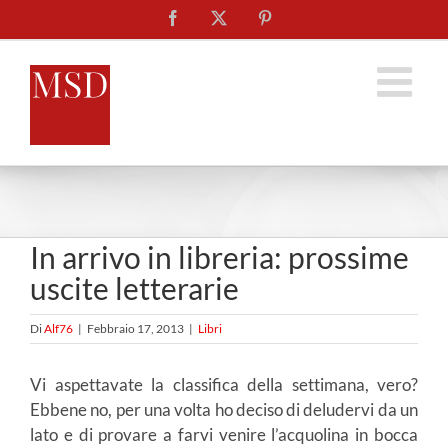
Salta
Facebook
X
Pinterest
al
contenuto
In arrivo in libreria: prossime
uscite letterarie
Di
Alf76
|
Febbraio 17, 2013
|
Libri
Vi aspettavate la classifica della settimana, vero?
Ebbene no, per una volta ho deciso di deludervi da un
lato e di provare a farvi venire l’acquolina in bocca