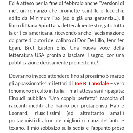
Ed è atteso per la fine di febbraio anche “Versioni di
me”, un romanzo che promette scintille e luccichii:
edito da Minimum Fax (ed è già una garanzia…), il
libro di
Dana Spiotta
ha letteralmente stregato tutta
la critica americana, ricevendo anche l’acclamazione
da parte di autori del calibro di Don De Lillo, Jennifer
Egan, Bret Easton Ellis. Una nuova voce della
letteratura USA pronta a lasciare il segno, con una
pubblicazione decisamente promettente!
Dovranno invece attendere fino al prossimo 5 marzo
gli appassionatissimi lettori di
Joe R. Lansdale
– vero
fenomeno di culto in Italia – ma l’attesa sarà ripagata:
Einaudi pubblica “Una coppia perfetta”, raccolta di
racconti inediti che hanno per protagonisti Hap e
Leonard, riuscitissimi (ed altrettanto amati)
protagonisti di alcuni dei migliori romanzi dell’autore
texano. Il mio sobbalzo sulla sedia e l’appunto preso