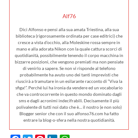
Alf76
Dici Alfonso e pensi alla sua amata Triestina, alla sua
biblioteca (rigorosamente ordinata per case editrici) che
cresce a vista d’occhio, alla Moleskine rossa sempre in
mano e alla adorata Nikon con la quale cattura scorci di
quotidianità, possibilmente tenendo il corpo macchina in
bizzarre posizioni, che vengono premiati ma non pensiate
di venirlo a sapere. Se non vi risponde al telefono
probabilmente ha avuto uno dei tanti imprevisti che
riuscirà a tramutare in un esilarante racconto di “Viva la
sfiga!”. Perché lui ha ironia da vendere ed un vocabolario
che va controcorrente in questo mondo dominato dagli
sms e dagli acronimi indecifrabili. Decisamente il più
polivalente di tutti noi dato che è… il nostro (e non solo)
Blogger senior che con il suo alfonso76.com ha fatto
entrare la blog-o-sfera nella nostra quotidianità.