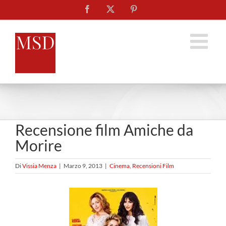
Salta
Facebook
X
Pinterest
al
contenuto
Recensione film Amiche da
Morire
Di
Vissia Menza
|
Marzo 9, 2013
|
Cinema
,
Recensioni Film