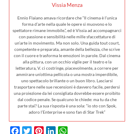
Vissia Menza
Ennio Flaiano amava ricordare che “Il cinema è l’unica
forma d’arte nella quale le opere si muovono e lo
spettatore rimane immobile.”, ed è Vissia ad accompagnarci
con passione e sensibilità nelle mille sfaccettature di
un’arte in movimento. Ma non solo. Una guida tout court,
competente e preparata, amante della bellezza, che scrive
con il cuore e trasforma le emozioni in parole. Dal cinema
alla pittura, con un occhio vigile per il teatro e la
letteratura, V. ci costringe, piacevolmente, a correre per
ammirare un’ottima pellicola o una mostra imperdibile,
uno spettacolo brillante o un buon libro. Lasciarsi
trasportare nelle sue recensioni è davvero facile, perdersi
una proiezione da lei consigliata dovrebbe essere proibito
dal codice penale. Se qualcuno le chiede: ma tu da che
parte stai? La sua risposta è una sola: “io sto con Spok,
adoro l’Enterprise e sono fan di Star Trek”
Facebook
Twitter
Pinterest
LinkedIn
WhatsApp