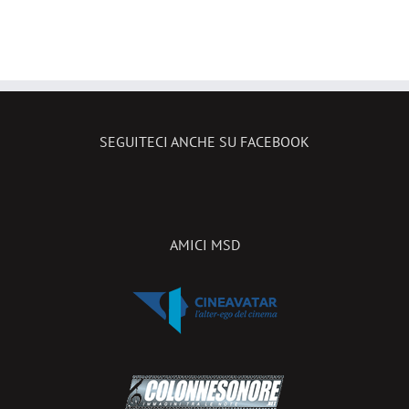
2026
ecco le
o
novità in
n
sala!
SEGUITECI ANCHE SU FACEBOOK
AMICI MSD