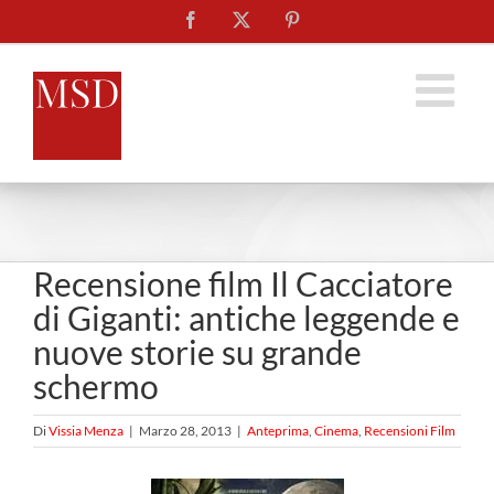
Salta
Facebook
X
Pinterest
al
contenuto
Recensione film Il Cacciatore
di Giganti: antiche leggende e
nuove storie su grande
schermo
Di
Vissia Menza
|
Marzo 28, 2013
|
Anteprima
,
Cinema
,
Recensioni Film