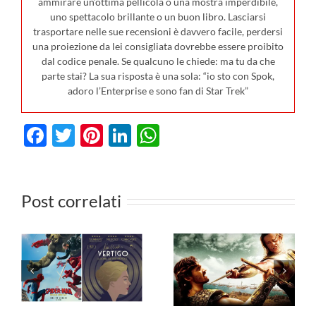
ammirare un’ottima pellicola o una mostra imperdibile,
uno spettacolo brillante o un buon libro. Lasciarsi
trasportare nelle sue recensioni è davvero facile, perdersi
una proiezione da lei consigliata dovrebbe essere proibito
dal codice penale. Se qualcuno le chiede: ma tu da che
parte stai? La sua risposta è una sola: “io sto con Spok,
adoro l’Enterprise e sono fan di Star Trek”
Facebook
Twitter
Pinterest
LinkedIn
WhatsApp
I film in
0
uscita al
Post correlati
cinema il 23
I film da
luglio: da
vedere in TV
n
Terapia di
dal 27 luglio
Famiglia e
al 2 agosto
io
Deep Water,