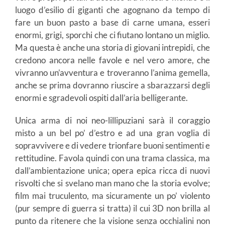
luogo d’esilio di giganti che agognano da tempo di
fare un buon pasto a base di carne umana, esseri
enormi, grigi, sporchi che ci fiutano lontano un miglio.
Ma questa è anche una storia di giovani intrepidi, che
credono ancora nelle favole e nel vero amore, che
vivranno un’avventura e troveranno l’anima gemella,
anche se prima dovranno riuscire a sbarazzarsi degli
enormi e sgradevoli ospiti dall’aria belligerante.
Unica arma di noi neo-lillipuziani sarà il coraggio
misto a un bel po’ d’estro e ad una gran voglia di
sopravvivere e di vedere trionfare buoni sentimenti e
rettitudine. Favola quindi con una trama classica, ma
dall’ambientazione unica; opera epica ricca di nuovi
risvolti che si svelano man mano che la storia evolve;
film mai truculento, ma sicuramente un po’ violento
(pur sempre di guerra si tratta) il cui 3D non brilla al
punto da ritenere che la visione senza occhialini non