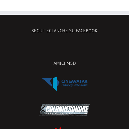
o
novità in
n
sala!
SEGUITECI ANCHE SU FACEBOOK
AMICI MSD