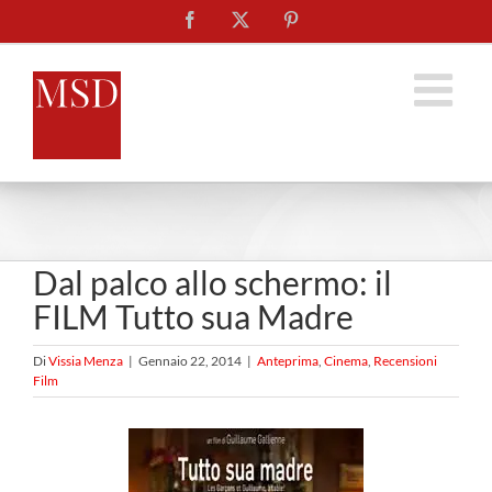
Salta
Facebook
X
Pinterest
al
contenuto
Dal palco allo schermo: il
FILM Tutto sua Madre
Di
Vissia Menza
|
Gennaio 22, 2014
|
Anteprima
,
Cinema
,
Recensioni
Film