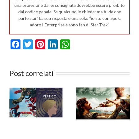
una proiezione da lei consigliata dovrebbe essere proibito
dal codice penale. Se qualcuno le chiede: ma tu da che
parte stai? La sua risposta è una sola: “io sto con Spok,
adoro l’Enterprise e sono fan di Star Trek”
Facebook
Twitter
Pinterest
LinkedIn
WhatsApp
I film in
0
uscita al
Post correlati
cinema il 23
I film da
luglio: da
vedere in TV
n
Terapia di
dal 27 luglio
Famiglia e
al 2 agosto
io
Deep Water,
2026
ecco le