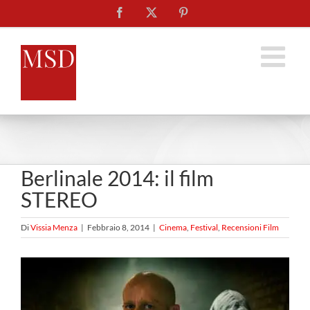
Salta
Facebook
X
Pinterest
al
contenuto
Berlinale 2014: il film
STEREO
Di
Vissia Menza
|
Febbraio 8, 2014
|
Cinema
,
Festival
,
Recensioni Film