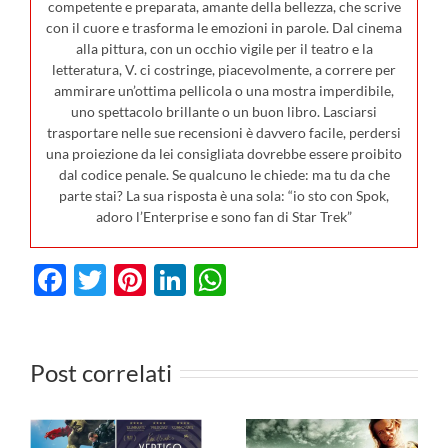
competente e preparata, amante della bellezza, che scrive
con il cuore e trasforma le emozioni in parole. Dal cinema
alla pittura, con un occhio vigile per il teatro e la
letteratura, V. ci costringe, piacevolmente, a correre per
ammirare un’ottima pellicola o una mostra imperdibile,
uno spettacolo brillante o un buon libro. Lasciarsi
trasportare nelle sue recensioni è davvero facile, perdersi
una proiezione da lei consigliata dovrebbe essere proibito
dal codice penale. Se qualcuno le chiede: ma tu da che
parte stai? La sua risposta è una sola: “io sto con Spok,
adoro l’Enterprise e sono fan di Star Trek”
Facebook
Twitter
Pinterest
LinkedIn
WhatsApp
I film in
0
uscita al
Post correlati
cinema il 23
I film da
luglio: da
vedere in TV