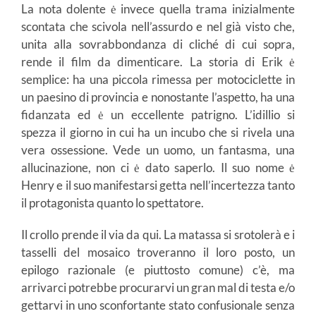
La nota dolente ė invece quella trama inizialmente
scontata che scivola nell’assurdo e nel già visto che,
unita alla sovrabbondanza di cliché di cui sopra,
rende il film da dimenticare. La storia di Erik ė
semplice: ha una piccola rimessa per motociclette in
un paesino di provincia e nonostante l’aspetto, ha una
fidanzata ed ė un eccellente patrigno. L’idillio si
spezza il giorno in cui ha un incubo che si rivela una
vera ossessione. Vede un uomo, un fantasma, una
allucinazione, non ci ė dato saperlo. Il suo nome ė
Henry e il suo manifestarsi getta nell’incertezza tanto
il protagonista quanto lo spettatore.
Il crollo prende il via da qui. La matassa si srotolerà e i
tasselli del mosaico troveranno il loro posto, un
epilogo razionale (e piuttosto comune) c’è, ma
arrivarci potrebbe procurarvi un gran mal di testa e/o
gettarvi in uno sconfortante stato confusionale senza