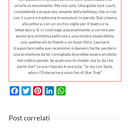
un’arte in movimento. Ma non solo. Una guida tout court,
competente e preparata, amante della bellezza, che scrive
con il cuore e trasforma le emozioni in parole. Dal cinema
alla pittura, con un occhio vigile per il teatro e la
letteratura, V. ci costringe, piacevolmente, a correre per
ammirare un’ottima pellicola o una mostra imperdibile,
uno spettacolo brillante o un buon libro. Lasciarsi
trasportare nelle sue recensioni è davvero facile, perdersi
una proiezione da lei consigliata dovrebbe essere proibito
dal codice penale. Se qualcuno le chiede: ma tu da che
parte stai? La sua risposta è una sola: “io sto con Spok,
adoro l’Enterprise e sono fan di Star Trek”
Facebook
Twitter
Pinterest
LinkedIn
WhatsApp
I film in
0
uscita al
Post correlati
cinema il 23
I film da