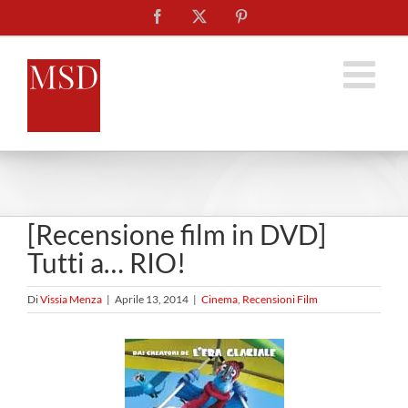
Salta
Facebook
X
Pinterest
al
contenuto
[Recensione film in DVD]
Tutti a… RIO!
Di
Vissia Menza
|
Aprile 13, 2014
|
Cinema
,
Recensioni Film