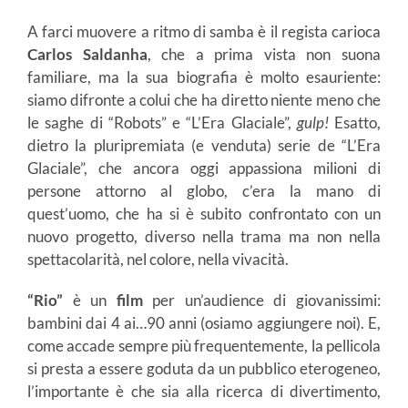
A farci muovere a ritmo di samba è il regista carioca
Carlos Saldanha
, che a prima vista non suona
familiare, ma la sua biografia è molto esauriente:
siamo difronte a colui che ha diretto niente meno che
le saghe di “Robots” e “L’Era Glaciale”,
gulp!
Esatto,
dietro la pluripremiata (e venduta) serie de “L’Era
Glaciale”, che ancora oggi appassiona milioni di
persone attorno al globo, c’era la mano di
quest’uomo, che ha si è subito confrontato con un
nuovo progetto, diverso nella trama ma non nella
spettacolarità, nel colore, nella vivacità.
“Rio”
è un
film
per un’audience di giovanissimi:
bambini dai 4 ai…90 anni (osiamo aggiungere noi). E,
come accade sempre più frequentemente, la pellicola
si presta a essere goduta da un pubblico eterogeneo,
l’importante è che sia alla ricerca di divertimento,