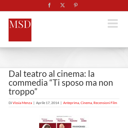
Salta
Facebook
X
Pinterest
al
contenuto
Dal teatro al cinema: la
commedia “Ti sposo ma non
troppo”
Di
Vissia Menza
|
Aprile 17, 2014
|
Anteprima
,
Cinema
,
Recensioni Film