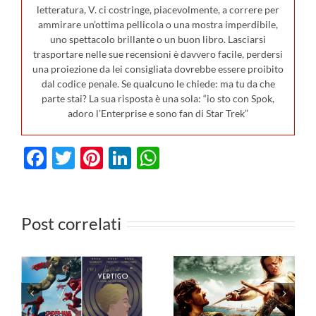
letteratura, V. ci costringe, piacevolmente, a correre per
ammirare un’ottima pellicola o una mostra imperdibile,
uno spettacolo brillante o un buon libro. Lasciarsi
trasportare nelle sue recensioni è davvero facile, perdersi
una proiezione da lei consigliata dovrebbe essere proibito
dal codice penale. Se qualcuno le chiede: ma tu da che
parte stai? La sua risposta è una sola: “io sto con Spok,
adoro l’Enterprise e sono fan di Star Trek”
Facebook
Twitter
Pinterest
LinkedIn
WhatsApp
I film in
0
uscita al
Post correlati
cinema il 23
I film da
luglio: da
vedere in TV
n
Terapia di
dal 27 luglio
Famiglia e