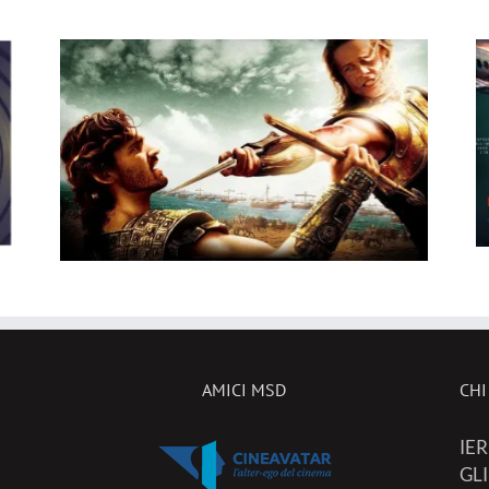
I film in uscita al cinema il
23 luglio: da Terapia di
al
Famiglia e Deep Water,
26
ecco le novità in sala!
AMICI MSD
CHI
IER
GL