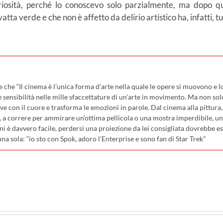
riosità, perché lo conoscevo solo parzialmente, ma dopo qu
tta verde e che non è affetto da delirio artistico ha, infatti, tu
che “Il cinema è l’unica forma d’arte nella quale le opere si muovono e lo
sensibilità nelle mille sfaccettature di un’arte in movimento. Ma non sol
ve con il cuore e trasforma le emozioni in parole. Dal cinema alla pittura, c
, a correre per ammirare un’ottima pellicola o una mostra imperdibile, uno
ni è davvero facile, perdersi una proiezione da lei consigliata dovrebbe e
una sola: “io sto con Spok, adoro l’Enterprise e sono fan di Star Trek”
pp