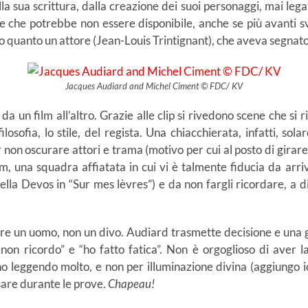
a sua scrittura, dalla creazione dei suoi personaggi, mai legati
e che potrebbe non essere disponibile, anche se più avanti s
to quanto un attore (Jean-Louis Trintignant), che aveva segnato
Jacques Audiard and Michel Ciment © FDC/ KV
da un film all’altro. Grazie alle clip si rivedono scene che si
filosofia, lo stile, del regista. Una chiacchierata, infatti, so
on oscurare attori e trama (motivo per cui al posto di girare 
eam, una squadra affiatata in cui vi è talmente fiducia da ar
la Devos in “Sur mes lèvres”) e da non fargli ricordare, a d
rare un uomo, non un divo. Audiard trasmette decisione e una g
“non ricordo” e “ho fatto fatica”. Non è orgoglioso di aver 
o leggendo molto, e non per illuminazione divina (aggiungo i
isare durante le prove.
Chapeau!