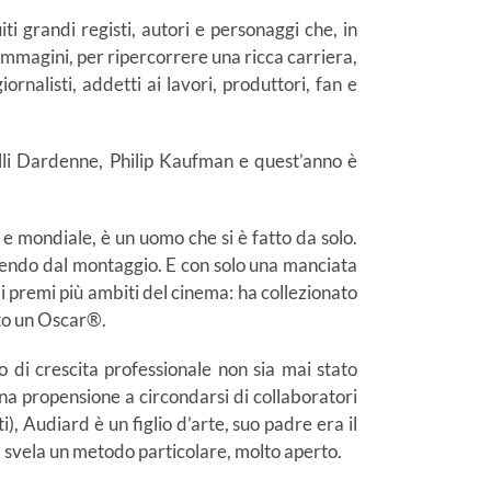
i grandi registi, autori e personaggi che, in
 immagini, per ripercorrere una ricca carriera,
rnalisti, addetti ai lavori, produttori, fan e
telli Dardenne, Philip Kaufman e quest’anno è
 e mondiale, è un uomo che si è fatto da solo.
artendo dal montaggio. E con solo una manciata
sa i premi più ambiti del cinema: ha collezionato
ato un Oscar®.
o di crescita professionale non sia mai stato
na propensione a circondarsi di collaboratori
i), Audiard è un figlio d’arte, suo padre era il
 svela un metodo particolare, molto aperto.