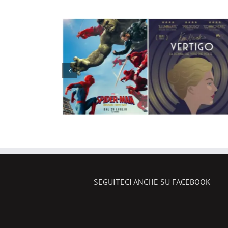
 cinema il
vo Spider-
I film da vedere in TV d
ario su
27 luglio al 2 agosto 20
le novità
SEGUITECI ANCHE SU FACEBOOK