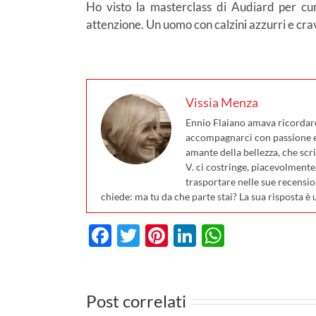
Ho visto la masterclass di Audiard per cu
attenzione. Un uomo con calzini azzurri e crava
Vissia Menza
Ennio Flaiano amava ricordare 
accompagnarci con passione e 
amante della bellezza, che scri
V. ci costringe, piacevolmente
trasportare nelle sue recensio
chiede: ma tu da che parte stai? La sua risposta è 
Facebook
Twitter
Pinterest
LinkedIn
WhatsA
Post correlati