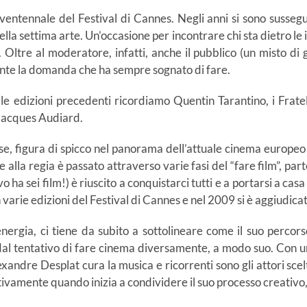
ntennale del Festival di Cannes. Negli anni si sono susseguit
lla settima arte. Un’occasione per incontrare chi sta dietro le
re al moderatore, infatti, anche il pubblico (un misto di gio
ente la domanda che ha sempre sognato di fare.
elle edizioni precedenti ricordiamo Quentin Tarantino, i Fra
i Jacques Audiard.
ese, figura di spicco nel panorama dell’attuale cinema europeo
e alla regia è passato attraverso varie fasi del “fare film”, p
ivo ha sei film!) è riuscito a conquistarci tutti e a portarsi a ca
 varie edizioni del Festival di Cannes e nel 2009 si è aggiudic
nergia, ci tiene da subito a sottolineare come il suo percors
ì dal tentativo di fare cinema diversamente, a modo suo. Con u
exandre Desplat cura la musica e ricorrenti sono gli attori scelt
ivamente quando inizia a condividere il suo processo creativo,