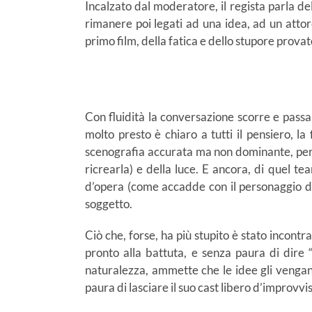
Incalzato dal moderatore, il regista parla dell
rimanere poi legati ad una idea, ad un attor
primo film, della fatica e dello stupore prova
Con fluidità la conversazione scorre e passa 
molto presto è chiaro a tutti il pensiero, la 
scenografia accurata ma non dominante, per n
ricrearla) e della luce. E ancora, di quel t
d’opera (come accadde con il personaggio del
soggetto.
Ciò che, forse, ha più stupito è stato incont
pronto alla battuta, e senza paura di dire 
naturalezza, ammette che le idee gli vengan
paura di lasciare il suo cast libero d’improvv