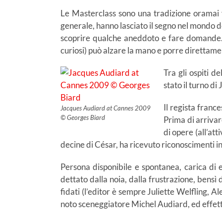
Le Masterclass sono una tradizione oramai ve
generale, hanno lasciato il segno nel mondo de
scoprire qualche aneddoto e fare domande. Olt
curiosi) può alzare la mano e porre direttam
Tra gli ospiti d
stato il turno d
Il regista franc
Jacques Audiard at Cannes 2009
© Georges Biard
Prima di arrivar
di opere (all’att
decine di César, ha ricevuto riconoscimenti in
Persona disponibile e spontanea, carica di e
dettato dalla noia, dalla frustrazione, bens
fidati (l’editor è sempre Juliette Welfling, Al
noto sceneggiatore Michel Audiard, ed effett