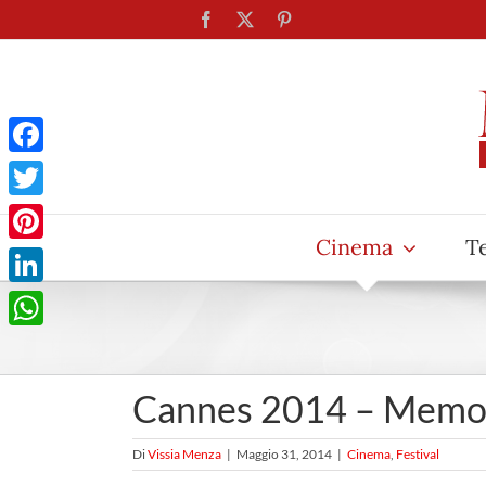
Salta
Facebook
X
Pinterest
al
contenuto
Facebook
Twitter
Cinema
T
Pinterest
LinkedIn
WhatsApp
Cannes 2014 – Memori
Di
Vissia Menza
|
Maggio 31, 2014
|
Cinema
,
Festival