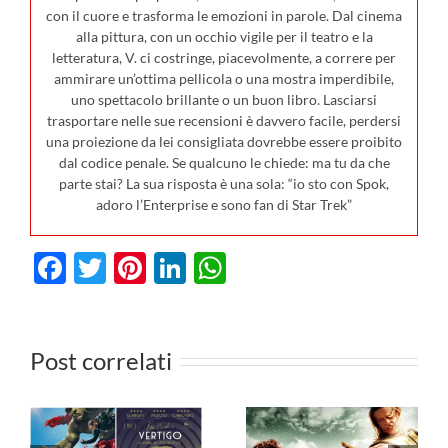
con il cuore e trasforma le emozioni in parole. Dal cinema
alla pittura, con un occhio vigile per il teatro e la
letteratura, V. ci costringe, piacevolmente, a correre per
ammirare un’ottima pellicola o una mostra imperdibile,
uno spettacolo brillante o un buon libro. Lasciarsi
trasportare nelle sue recensioni è davvero facile, perdersi
una proiezione da lei consigliata dovrebbe essere proibito
dal codice penale. Se qualcuno le chiede: ma tu da che
parte stai? La sua risposta è una sola: “io sto con Spok,
adoro l’Enterprise e sono fan di Star Trek”
Facebook
Twitter
Pinterest
LinkedIn
WhatsApp
I film in
0
uscita al
Post correlati
cinema il 23
I film da
luglio: da
vedere in TV
n
Terapia di