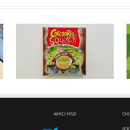
I:
LE FAVOLOSE FAVOLE DI
o
ESOPO tornano sotto
l’albero di Natale!
AMICI MSD
CHI
IER