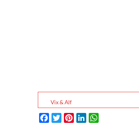
Vix & Alf
Facebook
Twitter
Pinterest
LinkedIn
WhatsA