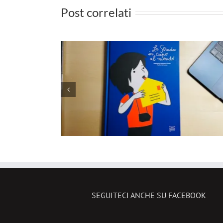
Post correlati
CAPO AL
COCCODRILLI SQUISIT
e lettera
pronti a creare il vostr
o e la
artista surrealista?
ignoto
SEGUITECI ANCHE SU FACEBOOK