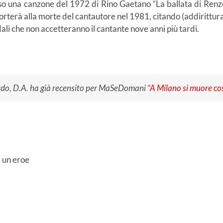
erso una canzone del 1972 di Rino Gaetano “La ballata di Renz
orterà alla morte del cantautore nel 1981, citando (addirittura
ali che non accetteranno il cantante nove anni più tardi.
rdo, D.A. ha già recensito per MaSeDomani “
A Milano si muore co
i un eroe