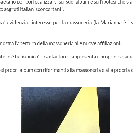
aetano per poi focalizzarsi sui suoi album e sull’ipotesi che s
o segreti italiani sconcertanti.
na” evidenzia l’interesse per la massoneria (la Marianna è il 
mostra l’apertura della massoneria alle nuove affiliazioni.
atello è figlio unico” il cantautore rappresenta il proprio isolam
ei propri album con riferimenti alla massoneria e alla propria 