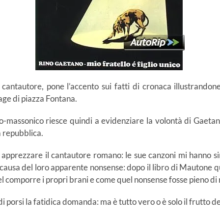
cantautore, pone l’accento sui fatti di cronaca illustrandon
age di piazza Fontana.
co-massonico riesce quindi a evidenziare la volontà di Gaetan
a repubblica.
 apprezzare il cantautore romano: le sue canzoni mi hanno sin
ausa del loro apparente nonsense: dopo il libro di Mautone q
l comporre i propri brani e come quel nonsense fosse pieno di 
 porsi la fatidica domanda: ma è tutto vero o è solo il frutto 