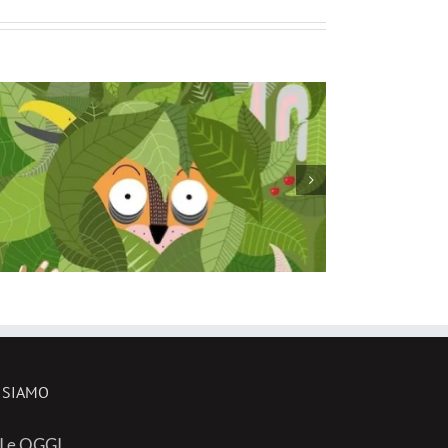
 SIAMO
I e OGGI