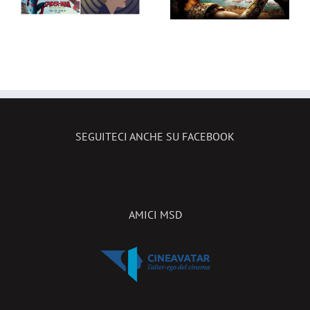
,
Borgo, ecco
agosto 2026
le novità in
sala!
SEGUITECI ANCHE SU FACEBOOK
AMICI MSD