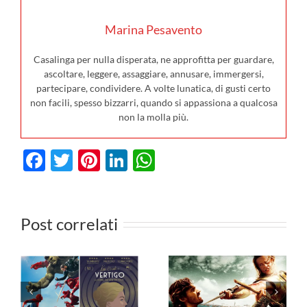
Marina Pesavento
Casalinga per nulla disperata, ne approfitta per guardare,
ascoltare, leggere, assaggiare, annusare, immergersi,
partecipare, condividere. A volte lunatica, di gusti certo
non facili, spesso bizzarri, quando si appassiona a qualcosa
non la molla più.
Facebook
Twitter
Pinterest
LinkedIn
WhatsApp
I film in
Post correlati
3
uscita al
cinema il 6
I film da
agosto: da
vedere in TV
Hokum a
dal 3 al 9