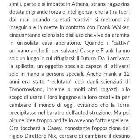
simili, parte e si imbatte in Athena, strana ragazzina
dotata di grande forza e intelligenza, che la tira fuori
dai guai quando spietati “cattivi” si mettono ad
inseguirla e la mette in contatto con Frank Walker,
cinquantenne scienziato disilluso che vive da eremita
in un’isolata casa-laboratorio. Quando i “cattivi”
arrivano anche lì, per salvarsi Casey e Frank hanno
solo un luogo in cui rifugiarsi: il Futuro. Da lì arrivava
la spilletta, un oggetto speciale capace di attivarsi
solo in mano a persone speciali. Anche Frank a 12
anni era stato “reclutato” così dagli scienziati di
Tomorrowland, insieme a molti altri ragazzi, allo
scopo di usare il loro ingegno e la loro creatività per
cambiare il mondo di oggi, evitando che la Terra
precipitasse nel baratro dell’autodistruzione. Ma poi
alcune idee troppo ardite lo avevano fatto espellere.
Ora toccherà a Casey, nonostante l’opposizione del
rigido Direttore Nix, cercare di cambiare il destino