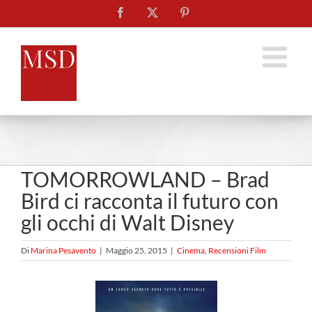
Salta
Facebook
X
Pinterest
al
contenuto
TOMORROWLAND – Brad
Bird ci racconta il futuro con
gli occhi di Walt Disney
Di
Marina Pesavento
|
Maggio 25, 2015
|
Cinema
,
Recensioni Film