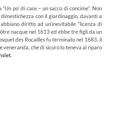
 “Un po’ di caos – un sacco di concime”. Non
 dimestichezza con il giardinaggio, davanti a
abbiano diritto ad un’inevitabile “licenza di
Nôtre nacque nel 1613 ed ebbe tre figli da un
osquet des Rocailles fu terminato nel 1683, il
 veneranda, che di sicuro lo teneva al riparo
nslet
.