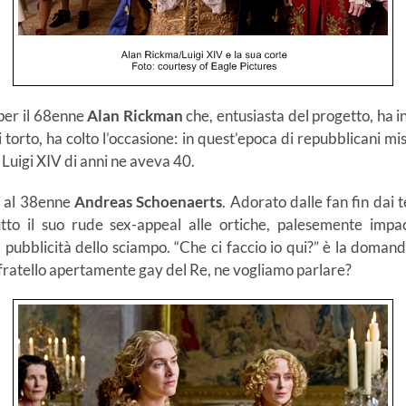
o per il 68enne
Alan Rickman
che, entusiasta del progetto, ha in
i torto, ha colto l’occasione: in quest’epoca di repubblicani mi
 Luigi XIV di anni ne aveva 40.
a al 38enne
Andreas Schoenaerts
. Adorato dalle fan fin dai
o il suo rude sex-appeal alle ortiche, palesemente impac
 pubblicità dello sciampo. “Che ci faccio io qui?” è la domanda 
 fratello apertamente gay del Re, ne vogliamo parlare?