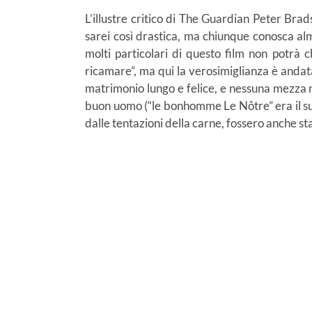
L’illustre critico di The Guardian Peter Br
sarei così drastica, ma chiunque conosca alm
molti particolari di questo film non potrà c
ricamare”, ma qui la verosimiglianza è andat
matrimonio lungo e felice, e nessuna mezza no
buon uomo (“le bonhomme Le Nôtre” era il suo
dalle tentazioni della carne, fossero anche st