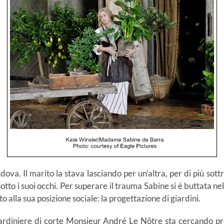
a. Il marito la stava lasciando per un’altra, per di più sottra
otto i suoi occhi. Per superare il trauma Sabine si è buttata ne
o alla sua posizione sociale: la progettazione di giardini.
ardiniere di corte Monsieur André Le Nôtre sta cercando pro