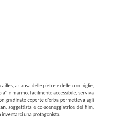
illes, a causa delle pietre e delle conchiglie,
ola” in marmo, facilmente accessibile, serviva
o con gradinate coperte d’erba permetteva agli
gan
, soggettista e co-sceneggiatrice del film,
n inventarci una protagonista.