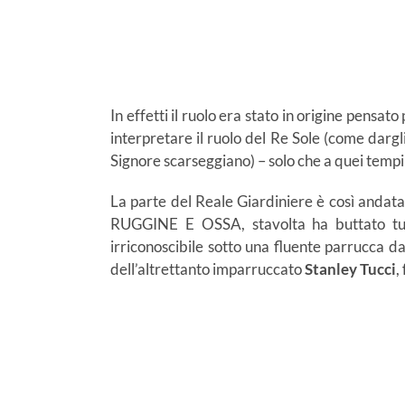
In effetti il ruolo era stato in origine pensat
interpretare il ruolo del Re Sole (come dargl
Signore scarseggiano) – solo che a quei tempi
La parte del Reale Giardiniere è così andat
RUGGINE E OSSA, stavolta ha buttato tutt
irriconoscibile sotto una fluente parrucca da
dell’altrettanto imparruccato
Stanley Tucci
,