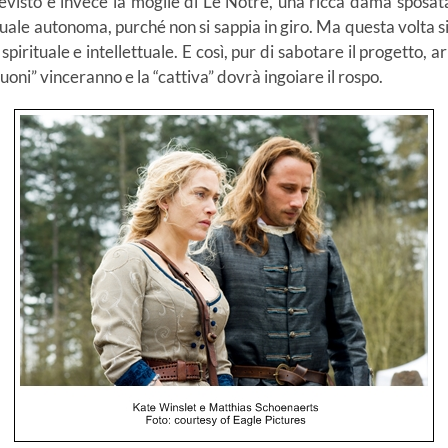
evisto è invece la moglie di Le Nôtre, una ricca dama sposata
ale autonoma, purché non si sappia in giro. Ma questa volta si
irituale e intellettuale. E così, pur di sabotare il progetto, a
uoni” vinceranno e la “cattiva” dovrà ingoiare il rospo.