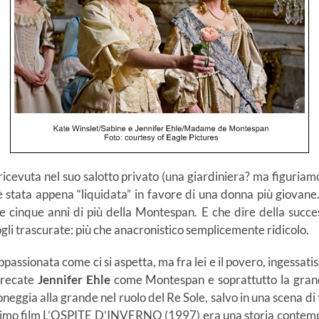
ricevuta nel suo salotto privato (una giardiniera? ma figuria
è stata appena “liquidata” in favore di una donna più giovane
inque anni di più della Montespan. E che dire della succes
gli trascurate: più che anacronistico semplicemente ridicolo.
ppassionata come ci si aspetta, ma fra lei e il povero, ingessa
precate
Jennifer Ehle
come Montespan e soprattutto la gran
oneggia alla grande nel ruolo del Re Sole, salvo in una scena d
 primo film L’OSPITE D’INVERNO (1997) era una storia contempo