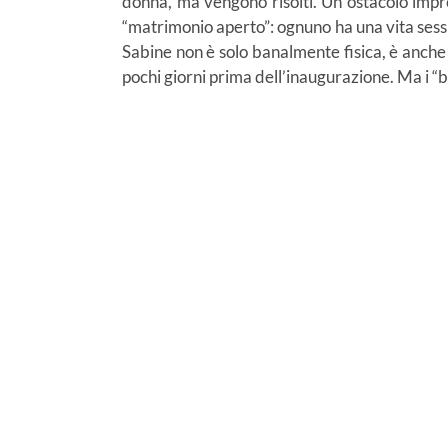
donna, ma vengono risolti. Un ostacolo impr
“matrimonio aperto”: ognuno ha una vita sessu
Sabine non è solo banalmente fisica, è anche sp
pochi giorni prima dell’inaugurazione. Ma i “b