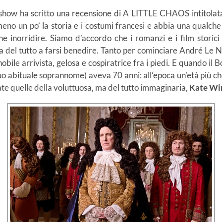
adshow ha scritto una recensione di A LITTLE CHAOS intitolata
eno un po’ la storia e i costumi francesi e abbia una qualche
he inorridire. Siamo d’accordo che i romanzi e i film storici 
a del tutto a farsi benedire. Tanto per cominciare André Le 
bile arrivista, gelosa e cospiratrice fra i piedi. E quando il B
 abituale soprannome) aveva 70 anni: all’epoca un’età più che
ate quelle della voluttuosa, ma del tutto immaginaria,
Kate Wi