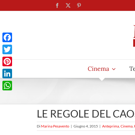
Salta
Facebook
X
Pinterest
al
contenuto
Facebook
Twitter
Cinema
T
Pinterest
LinkedIn
WhatsApp
LE REGOLE DEL CAOS va
Di
Marina Pesavento
|
Giugno 4, 2015
|
Anteprima
,
Cinema
,