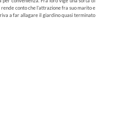
 per convenienza. Fra loro vige una sorta di
 rende conto che l’attrazione fra suo marito e
rriva a far allagare il giardino quasi terminato