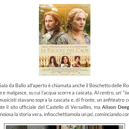
Sala da Ballo all’aperto è chiamata anche il Boschetto delle Roca
e malgasce, su cui l’acqua scorre a cascata. Al centro, un’ “is
I musicisti stavano sopra la cascata e, di fronte, un anfiteatr
e il sito ufficiale del Castello di Versailles, ma
Alison Dee
oiosa la storia vera, infiocchettiamola un po’, cominciando co