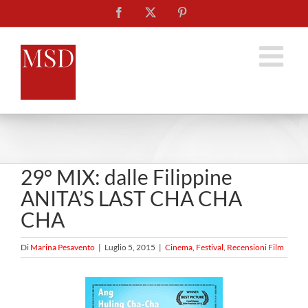
Salta
Facebook
X
Pinterest
al
contenuto
29° MIX: dalle Filippine
ANITA’S LAST CHA CHA
CHA
Di
Marina Pesavento
|
Luglio 5, 2015
|
Cinema
,
Festival
,
Recensioni Film