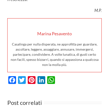
M.P.
Marina Pesavento
Casalinga per nulla disperata, ne approfitta per guardare,
ascoltare, leggere, assaggiare, annusare, immergersi,
partecipare, condividere. A volte lunatica, di gusti certo
non facili, spesso bizzarri, quando si appassiona a qualcosa
non la molla più.
Facebook
Twitter
Pinterest
LinkedIn
WhatsApp
I film in
0
uscita al
Post correlati
cinema il 23