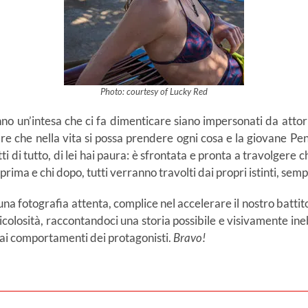
Photo: courtesy of Lucky Red
o un’intesa che ci fa dimenticare siano impersonati da attori
e che nella vita si possa prendere ogni cosa e la giovane Pe
tti di tutto, di lei hai paura: è sfrontata e pronta a travolgere
rima e chi dopo, tutti verranno travolti dai propri istinti, semp
na fotografia attenta, complice nel accelerare il nostro batt
ricolosità, raccontandoci una storia possibile e visivamente ine
 ai comportamenti dei protagonisti.
Bravo!