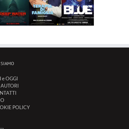
 SIAMO
I e OGGI
I AUTORI
NTATTI
FO
OKIE POLICY