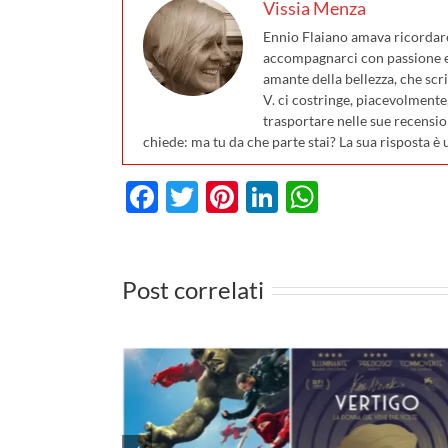
Vissia Menza
Ennio Flaiano amava ricordare 
accompagnarci con passione e 
amante della bellezza, che scri
V. ci costringe, piacevolmente
trasportare nelle sue recensio
chiede: ma tu da che parte stai? La sua risposta è 
Facebook
Twitter
Pinterest
LinkedIn
WhatsA
Post correlati
 cinema il
vo Spider-
I film da vedere in TV d
ario su