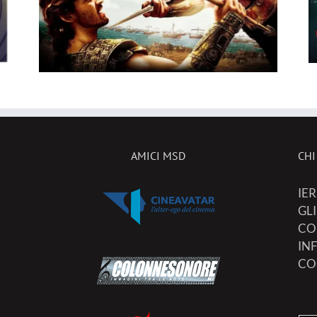
Famiglia e Deep Water,
26
ecco le novità in sala!
AMICI MSD
CHI
IER
GL
CO
IN
CO