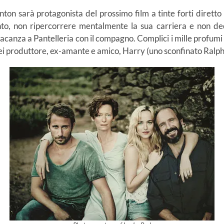
nton sarà protagonista del prossimo film a tinte forti dirett
unto, non ripercorrere mentalmente la sua carriera e non ded
canza a Pantelleria con il compagno. Complici i mille profumi e 
di lei produttore, ex-amante e amico, Harry (uno sconfinato Ralp