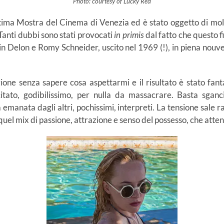
Photo: courtesy of Lucky Red
ma Mostra del Cinema di Venezia ed è stato oggetto di molte
 Tanti dubbi sono stati provocati
in
primis
dal fatto che questo f
in Delon e Romy Schneider, uscito nel 1969 (!), in piena nouv
zione senza sapere cosa aspettarmi e il risultato è stato fa
tato, godibilissimo, per nulla da massacrare. Basta sganci
emanata dagli altri, pochissimi, interpreti. La tensione sale ra
er quel mix di passione, attrazione e senso del possesso, che att