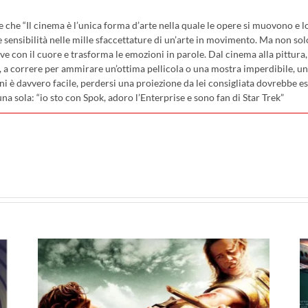
che “Il cinema è l’unica forma d’arte nella quale le opere si muovono e lo
sensibilità nelle mille sfaccettature di un’arte in movimento. Ma non sol
ve con il cuore e trasforma le emozioni in parole. Dal cinema alla pittura, c
, a correre per ammirare un’ottima pellicola o una mostra imperdibile, uno
ni è davvero facile, perdersi una proiezione da lei consigliata dovrebbe e
una sola: “io sto con Spok, adoro l’Enterprise e sono fan di Star Trek”
pp
I film in uscita al cinema il
23 luglio: da Terapia di
al