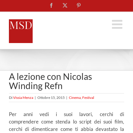
Salta
Facebook
X
Pinterest
al
contenuto
A lezione con Nicolas
Winding Refn
Di
Vissia Menza
|
Ottobre 15, 2015
|
Cinema
,
Festival
Per anni vedi i suoi lavori, cerchi di
comprendere come stenda lo script dei suoi film,
cerchi di dimenticare come ti abbia devastato la