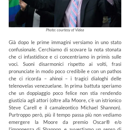
Photo: courtesy of Videa
Già dopo le prime immagini versiamo in uno stato
confusionale. Cerchiamo di scovare la nota stonata
che ci infastidisce e ci concentriamo in primis sulle
voci. Suoni disarmonici rispetto ai volti, frasi
pronunciate in modo poco credibile e con un pathos
che ci ricorda – ahinoi – i tragici dialoghi delle
telenovelas venezuelane. In prima battuta speriamo
che un doppiaggio poco felice non stia rendendo
giustizia agli attori (oltre alla Moore, c’è un istrionico
Steve Carell e il camaleontico Michael Shannon).
Purtroppo però, più il tempo passa più non vediamo
emergere la Moore da premio Oscar® e/o
l’imponenza di Shannon, e avvertiamo un senso di