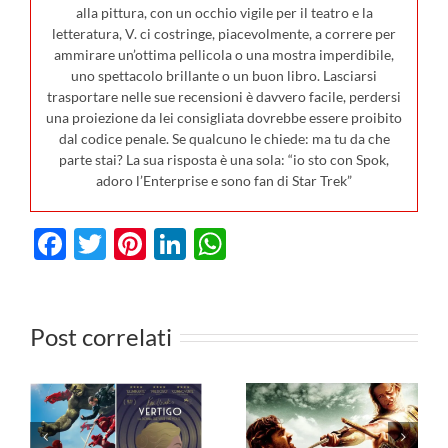
alla pittura, con un occhio vigile per il teatro e la
letteratura, V. ci costringe, piacevolmente, a correre per
ammirare un’ottima pellicola o una mostra imperdibile,
uno spettacolo brillante o un buon libro. Lasciarsi
trasportare nelle sue recensioni è davvero facile, perdersi
una proiezione da lei consigliata dovrebbe essere proibito
dal codice penale. Se qualcuno le chiede: ma tu da che
parte stai? La sua risposta è una sola: “io sto con Spok,
adoro l’Enterprise e sono fan di Star Trek”
Facebook
Twitter
Pinterest
LinkedIn
WhatsApp
I film in
uscita al
I film in
Post correlati
cinema il 23
uscita al
luglio: da
cinema il 6
Terapia di
agosto: da
v