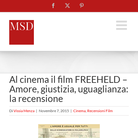
Salta
Facebook
X
Pinterest
al
contenuto
Al cinema il film FREEHELD –
Amore, giustizia, uguaglianza:
la recensione
Di
Vissia Menza
|
Novembre 7, 2015
|
Cinema
,
Recensioni Film