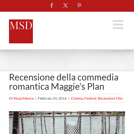
Salta
Facebook
X
Pinterest
al
contenuto
Recensione della commedia
romantica Maggie’s Plan
Di
Vissia Menza
|
Febbraio 24, 2016
|
Cinema
,
Festival
,
Recensioni Film