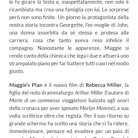
le fa girare la testa e, inaspettatamente, non solo è
ricambiata ma crea una famiglia con lui. Le sorprese
però non sono finite. Un giorno la protagonista della
nostra storia incontra Georgette, l’ex-moglie di John,
una donna assorbita da sé stessa e protesa alla
carriera, cosa che tanto aveva reso infelice il
compagno. Nonostante le apparenze, Maggie si
rende conto della chimica che lega i due e attuerà uno
strampalato piano per far battere tutti cuori nel modo
giusto.
Maggie’s Plan
è il nuovo film di
Rebecca Miller
, la
figlia del noto drammaturgo
Arthur Miller
(l’autore di
Morte di un commesso viaggiatore
balzato agli onori
della cronaca per aver sposato
Marlyn Monroe
), a sua
volta scrittrice oltre che regista. Per il suo ritorno su
grande schermo ha scelto una storia che ci fa ridere,
immedesimare, pensare ed evadere per un paio di