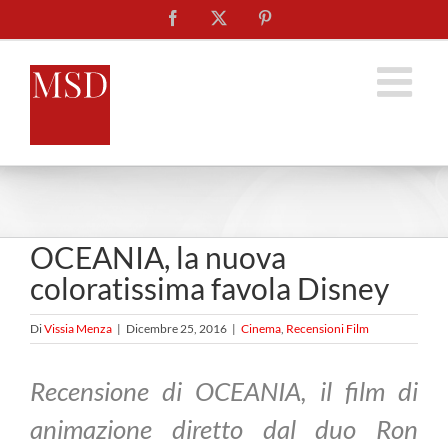
Salta
Facebook
X
Pinterest
al
contenuto
OCEANIA, la nuova
coloratissima favola Disney
Di
Vissia Menza
|
Dicembre 25, 2016
|
Cinema
,
Recensioni Film
Recensione di OCEANIA, il film di
animazione diretto dal duo
Ron