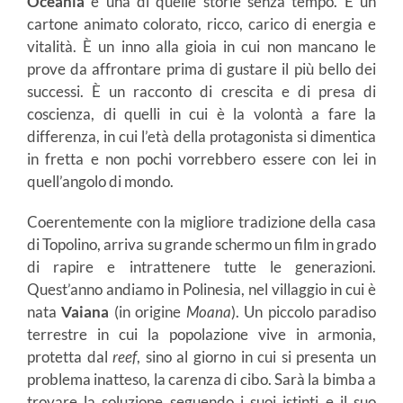
Oceania
è una di quelle storie senza tempo. È un
cartone animato colorato, ricco, carico di energia e
vitalità. È un inno alla gioia in cui non mancano le
prove da affrontare prima di gustare il più bello dei
successi. È un racconto di crescita e di presa di
coscienza, di quelli in cui è la volontà a fare la
differenza, in cui l’età della protagonista si dimentica
in fretta e non pochi vorrebbero essere con lei in
quell’angolo di mondo.
Coerentemente con la migliore tradizione della casa
di Topolino, arriva su grande schermo un film in grado
di rapire e intrattenere tutte le generazioni.
Quest’anno andiamo in Polinesia, nel villaggio in cui è
nata
Vaiana
(in origine
Moana
). Un piccolo paradiso
terrestre in cui la popolazione vive in armonia,
protetta dal
reef
, sino al giorno in cui si presenta un
problema inatteso, la carenza di cibo. Sarà la bimba a
trovare la soluzione seguendo i suoi istinti e il suo