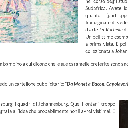
nel corso degli studi
Sudafrica. Avete id
quanto (purtrop
Immaginate di vedere
d’arte
La Rochelle
d
Un bellissimo esempi
a prima vista. E poi 
collezionata a Joha
 un bambino a cui dicono che le sue caramelle preferite sono and
edo un cartellone pubblicitario: “
Da Monet a Bacon. Capolavori 
esburg, i quadri di Johannesburg. Quelli lontani, troppo
egnata all’idea che probabilmente non li avrei visti mai. E