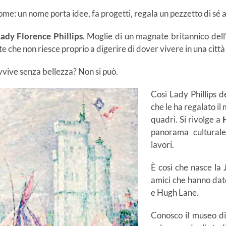
nome: un nome porta idee, fa progetti, regala un pezzetto di sé 
ady Florence Phillips
. Moglie di un magnate britannico dell’
te che non riesce proprio a digerire di dover vivere in una citt
vvive senza bellezza? Non si può.
Così Lady Phillips 
che le ha regalato il
quadri. Si rivolge a
panorama culturale
lavori.
È così che nasce la
amici che hanno dato
e Hugh Lane.
Conosco il museo di