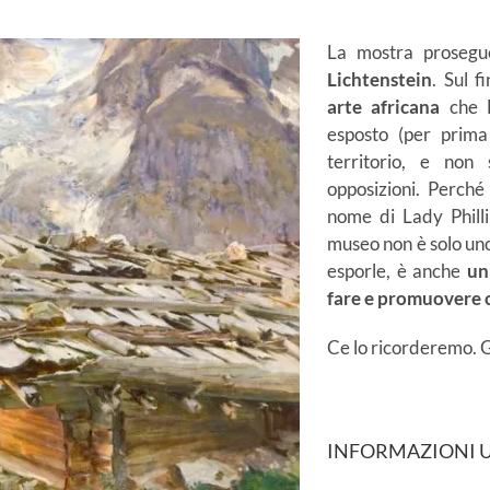
La mostra proseg
Lichtenstein
. Sul f
arte africana
che L
esposto (per prim
territorio, e non 
opposizioni. Perch
nome di Lady Philli
museo non è solo uno
esporle, è anche
un
fare e promuovere 
Ce lo ricorderemo. G
INFORMAZIONI U