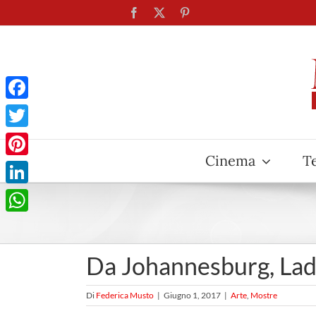
Salta
Facebook
X
Pinterest
al
contenuto
Facebook
Twitter
Cinema
T
Pinterest
LinkedIn
WhatsApp
Da Johannesburg, Lady
Di
Federica Musto
|
Giugno 1, 2017
|
Arte
,
Mostre