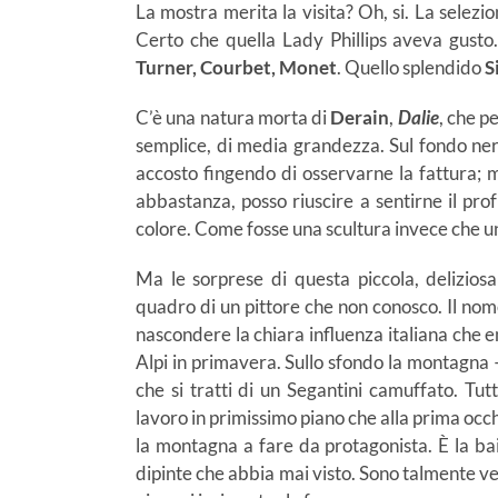
La mostra merita la visita? Oh, si. La selezio
Certo che quella Lady Phillips aveva gusto.
Turner, Courbet, Monet
. Quello splendido
S
C’è una natura morta di
Derain
,
Dalie
, che p
semplice, di media grandezza. Sul fondo nero
accosto fingendo di osservarne la fattura; m
abbastanza, posso riuscire a sentirne il prof
colore. Come fosse una scultura invece che un
Ma le sorprese di questa piccola, deliziosa
quadro di un pittore che non conosco. Il nom
nascondere la chiara influenza italiana che em
Alpi in primavera. Sullo sfondo la montagna 
che si tratti di un Segantini camuffato. T
lavoro in primissimo piano che alla prima oc
la montagna a fare da protagonista. È la bai
dipinte che abbia mai visto. Sono talmente ver