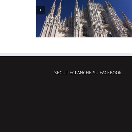
Verità? Tra conferenze
o Reale,
musica e momenti
benessere
SEGUITECI ANCHE SU FACEBOOK