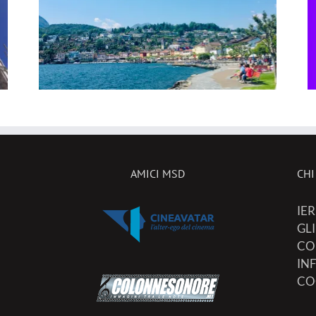
,
arrivo due nuovi spazi
dedicati a mostre
innovative
AMICI MSD
CHI
IER
GL
CO
IN
CO