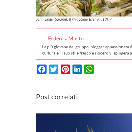
John Singer Sargent, Il ghiacciaio Brenva ,1909
Federica Musto
La più giovane del gruppo, blogger appassionata d’a
culturale, il suo stile fresco e sincero vi spingerà
Facebook
Twitter
Pinterest
LinkedIn
WhatsA
Post correlati
L’estate 2023 al Mont
ite da