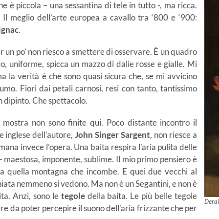
ne è piccola – una sessantina di tele in tutto -, ma ricca.
 Il meglio dell’arte europea a cavallo tra ‘800 e ‘900:
ignac
.
er un po’ non riesco a smettere di osservare. È un quadro
, uniforme, spicca un mazzo di dalie rosse e gialle. Mi
a la verità è che sono quasi sicura che, se mi avvicino
umo. Fiori dai petali carnosi, resi con tanto, tantissimo
 dipinto. Che spettacolo.
 mostra non sono finite qui. Poco distante incontro il
e inglese dell’autore,
John Singer Sargent
, non riesce a
ana invece l’opera. Una baita respira l’aria pulita delle
– maestosa, imponente, sublime. Il mio primo pensiero è
utta quella montagna che incombe. E quei due vecchi al
chiata nemmeno si vedono. Ma non è un Segantini, e non è
ta. Anzi, sono le
tegole
della baita. Le più belle tegole
Derai
e da poter percepire il suono dell’aria frizzante che per