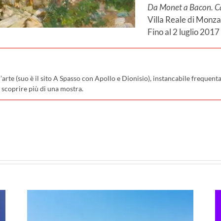
Da Monet a Bacon. Ca
Villa Reale di Monza
Fino al 2 luglio 2017
rte (suo è il sito A Spasso con Apollo e Dionisio), instancabile frequentat
 a scoprire più di una mostra.
pp
e
Next Museum: sono in