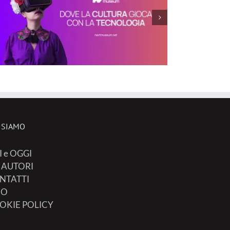
 SIAMO
I e OGGI
I AUTORI
NTATTI
FO
OKIE POLICY