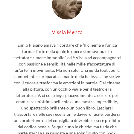
Vissia Menza
Ennio Flaiano amava ricordare che “Il cinema è l’unica
forma d’arte nella quale le opere si muovono e lo
spettatore rimane immobile.”, ed è Vissia ad accompagnarci
con passione e sensibilità nelle mille sfaccettature di
un’arte in movimento. Ma non solo. Una guida tout court,
competente e preparata, amante della bellezza, che scrive
con il cuore e trasforma le emozioni in parole. Dal cinema
alla pittura, con un occhio vigile per il teatro e la
letteratura, V. ci costringe, piacevolmente, a correre per
ammirare un’ottima pellicola o una mostra imperdibile,
uno spettacolo brillante o un buon libro. Lasciarsi
trasportare nelle sue recensioni è davvero facile, perdersi
una proiezione da lei consigliata dovrebbe essere proibito
dal codice penale. Se qualcuno le chiede: ma tu da che
parte stai? La sua risposta è una sola: “io sto con Spok,