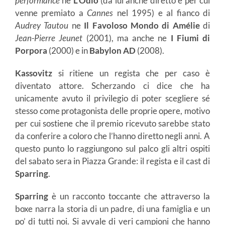
performance
ne
L’Odio
(da lui anche diretto e per cui
venne premiato a
Cannes
nel 1995) e al fianco di
Audrey Tautou
ne
Il
Favoloso Mondo
di Amélie
di
Jean-Pierre Jeunet
(2001), ma anche ne
I Fiumi di
Porpora
(2000) e in
Babylon AD
(2008).
Kassovitz
si ritiene un regista che per caso è
diventato attore. Scherzando ci dice che ha
unicamente avuto il privilegio di poter scegliere sé
stesso come protagonista delle proprie opere, motivo
per cui sostiene che il premio ricevuto sarebbe stato
da conferire a coloro che l’hanno diretto negli anni. A
questo punto lo raggiungono sul palco gli altri ospiti
del sabato sera in Piazza Grande: il regista e il cast di
Sparring
.
Sparring
è un racconto toccante che attraverso la
boxe narra la storia di un padre, di una famiglia e un
po’ di tutti noi. Si avvale di veri campioni che hanno