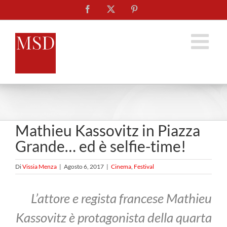
Salta
Facebook
X
Pinterest
al
contenuto
Mathieu Kassovitz in Piazza
Grande… ed è selfie-time!
Di
Vissia Menza
|
Agosto 6, 2017
|
Cinema
,
Festival
L’attore e regista francese Mathieu
Kassovitz è protagonista della quarta