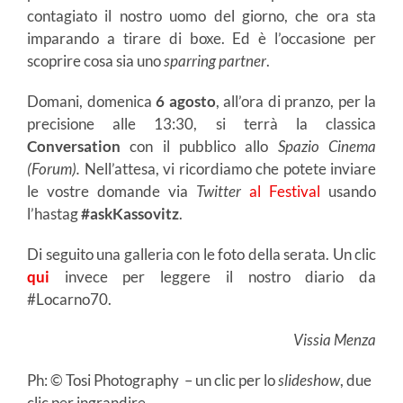
contagiato il nostro uomo del giorno, che ora sta
imparando a tirare di boxe. Ed è l’occasione per
scoprire cosa sia uno
sparring partner
.
Domani, domenica
6 agosto
, all’ora di pranzo, per la
precisione alle 13:30, si terrà la classica
Conversation
con il pubblico allo
Spazio Cinema
(Forum).
Nell’attesa, vi ricordiamo che potete inviare
le vostre domande via
Twitter
al Festival
usando
l’hastag
#askKassovitz
.
Di seguito una galleria con le foto della serata. Un clic
qui
invece per leggere il nostro diario da
#Locarno70.
Vissia Menza
Ph: © Tosi Photography – un clic per lo
slideshow
, due
clic per ingrandire