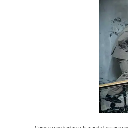
Come se non bastasse, la bionda Lorraine non h