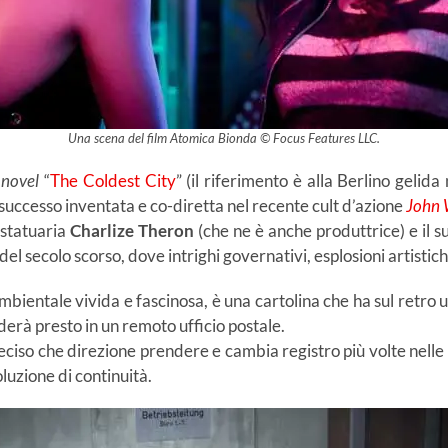
Una scena del film Atomica Bionda © Focus Features LLC.
 novel
“
The Coldest City
” (il riferimento è alla Berlino gelida
 successo inventata e co-diretta nel recente cult d’azione
John 
 statuaria
Charlize Theron
(che ne è anche produttrice) e il su
el secolo scorso, dove intrighi governativi, esplosioni artistic
ambientale vivida e fascinosa, è una cartolina che ha sul retro 
rderà presto in un remoto ufficio postale.
iso che direzione prendere e cambia registro più volte nelle 
oluzione di continuità.