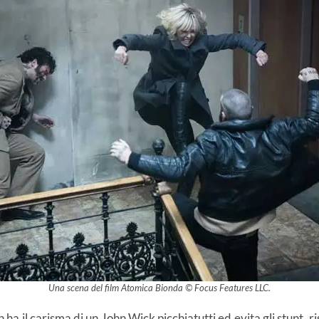
Una scena del film Atomica Bionda © Focus Features LLC.
a il carisma di un John Wick picchiatutti ed evita gli stunt, ri