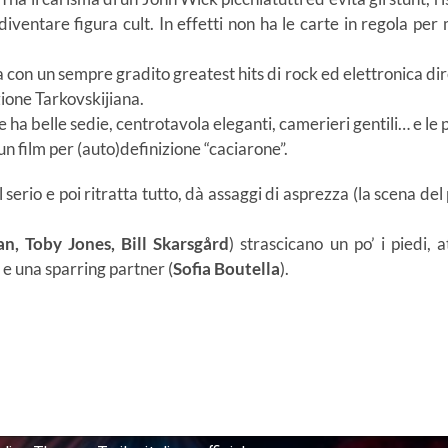
entare figura cult. In effetti non ha le carte in regola per m
a con un sempre gradito greatest hits di rock ed elettronica d
zione Tarkovskijiana.
ha belle sedie, centrotavola eleganti, camerieri gentili… e le 
 un film per (auto)definizione “caciarone”.
l serio e poi ritratta tutto, dà assaggi di asprezza (la scena 
, Toby Jones, Bill Skarsgård
) strascicano un po’ i piedi,
 e una sparring partner (
Sofia Boutella
).