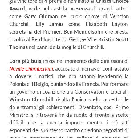
già vincitore di 4 premi e nominato ai
Critics Choice
Award
, vede nel cast la presenza di grandi attori
come
Gary Oldman
nel ruolo chiave di Winston
Churchill,
Lily James
come Elizabeth Layton,
segretaria del Premier,
Ben Mendelsohn
che presta
il volto al Re d’Inghilterra George VI e
Kristin Scott
Thomas
nei panni della moglie di Churchill.
L’ora più buia
inizia nel momento delle dimissioni di
Neville Chamberlain
, accusato di non aver contrastato
a dovere i nazisti, che ora stanno invadendo la
Polonia e il Belgio, puntando alla Francia. Per formare
un governo di coalizione tra Conservatori e Liberali,
Winston Churchill
risulta l’unica scelta accettabile
da entrambi gli schieramenti. Diventato, così, Primo
Ministro, si ritroverà fin da subito di fronte a scelte
difficili che la guerra impone, mentre i più alti
esponenti del suo stesso partito chiedono negoziati di
pace e minacciano di far saltare il governo se