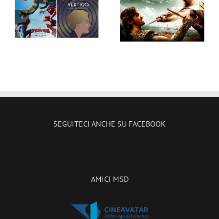
vedere in TV
Terapia di
dal 27 luglio
Famiglia e
al 2 agosto
Deep Water,
2026
ecco le
novità in
sala!
SEGUITECI ANCHE SU FACEBOOK
AMICI MSD