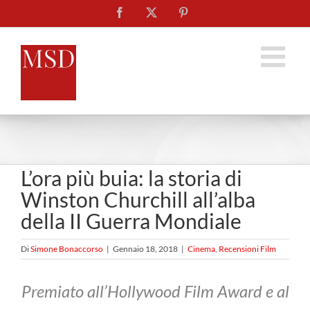
Salta
Facebook
X
Pinterest
al
contenuto
L’ora più buia: la storia di
Winston Churchill all’alba
della II Guerra Mondiale
Di
Simone Bonaccorso
|
Gennaio 18, 2018
|
Cinema
,
Recensioni Film
Premiato all’Hollywood Film Award e al