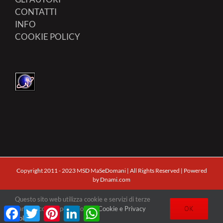
CONTATTI
INFO
COOKIE POLICY
Copyright 2011 - 2023 MSD MaSeDomani | All Rights Reserved | Powered
by
Dnami.com
Questo sito web utilizza cookie e servizi di terze
Facebook
X
Pinterest
Facebook
Twitter
Pinterest
LinkedIn
WhatsApp
OK
parti. Clicca qui per visionare
Cookie e Privacy
Policy