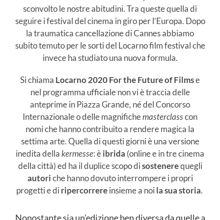
sconvolto le nostre abitudini. Tra queste quella di
seguire i festival del cinema in giro per l’Europa. Dopo
la traumatica cancellazione di Cannes abbiamo
subito temuto per le sorti del Locarno film festival che
invece ha studiato una nuova formula.
Si chiama
Locarno 2020 For the Future of Films
e
nel programma ufficiale non vi è traccia delle
anteprime in Piazza Grande, né del Concorso
Internazionale o delle magnifiche
masterclass
con
nomi che hanno contribuito a rendere magica la
settima arte. Quella di questi giorni è una versione
inedita della
kermesse
: è
ibrida
(online e in tre cinema
della città) ed ha il duplice scopo di
sostenere
quegli
autori
che hanno dovuto interrompere i propri
progetti e di
ripercorrere
insieme a noi
la sua storia
.
Nonostante sia un’edizione ben diversa da quelle a