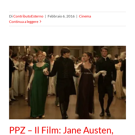
Di
ContributoEsterno
|
Febbraio 6, 2016
|
Cinema
Continua a leggere
PPZ – Il Film: Jane Austen,