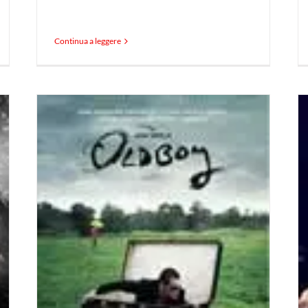
Continua a leggere
Recensione film Gangster
o
Squad