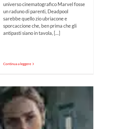
universo cinematografico Marvel fosse
un raduno di parenti, Deadpool
sarebbe quello zio ubriacone e
sporcaccione che, ben prima che gli
antipasti siano in tavola, [...]
Continua a leggere