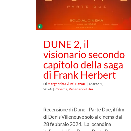
della saga
Toro ci portano sino al
bert
confine
DUNE 2, il
visionario secondo
capitolo della saga
di Frank Herbert
Di
Margherita Giusti Hazon
|
Marzo 1,
2024
|
Cinema
,
Recensioni Film
Recensione di Dune - Parte Due, il film
di Denis Villeneuve solo al cinema dal
28 febbraio 2024. La locandina