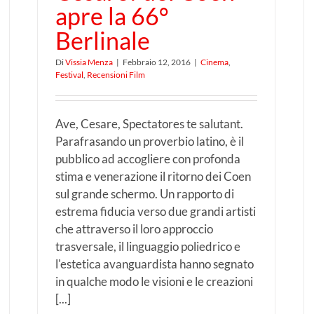
apre la 66°
Berlinale
Di
Vissia Menza
|
Febbraio 12, 2016
|
Cinema
,
Festival
,
Recensioni Film
Ave, Cesare, Spectatores te salutant.
Parafrasando un proverbio latino, è il
pubblico ad accogliere con profonda
stima e venerazione il ritorno dei Coen
sul grande schermo. Un rapporto di
estrema fiducia verso due grandi artisti
che attraverso il loro approccio
trasversale, il linguaggio poliedrico e
l'estetica avanguardista hanno segnato
in qualche modo le visioni e le creazioni
[...]