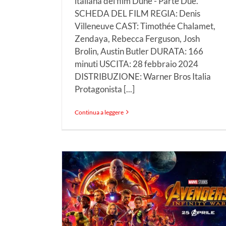
italiana del film Dune - Parte Due.
SCHEDA DEL FILM REGIA: Denis
Villeneuve CAST: Timothée Chalamet,
Zendaya, Rebecca Ferguson, Josh
Brolin, Austin Butler DURATA: 166
minuti USCITA: 28 febbraio 2024
DISTRIBUZIONE: Warner Bros Italia
Protagonista [...]
Continua a leggere
ity War
10 anni
rso