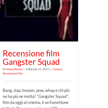
Recensione film
Gangster Squad
Di
Vissia Menza
|
Febbraio 21, 2013
|
Cinema
,
Recensioni Film
Bang, slap, booom, pow, whap e chi più
ne ha più ne metta! "Gangster Squad",
film da oggi al cinema, è un fumettone