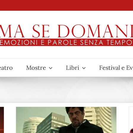
eatro
Mostre
Libri
Festival e E
el
DEADPOOL 2: quando la