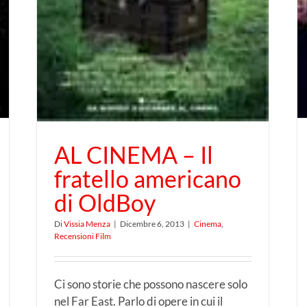
AL CINEMA – Il
fratello americano
di OldBoy
Di
Vissia Menza
|
Dicembre 6, 2013
|
Cinema
,
Recensioni Film
Ci sono storie che possono nascere solo
nel Far East. Parlo di opere in cui il