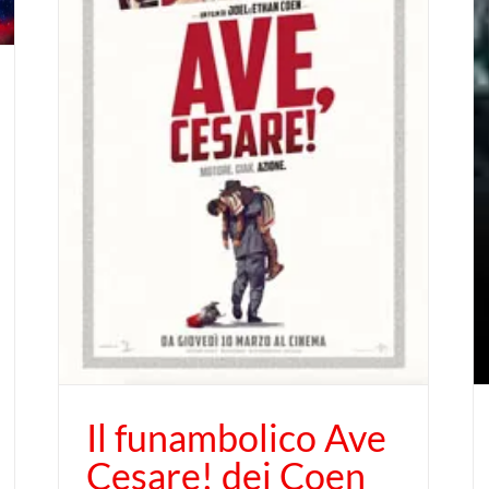
re!
A Cannes 2015 arriva
l’impressionante SICARIO
di Denis Villeneuve
Il funambolico Ave
Cesare! dei Coen