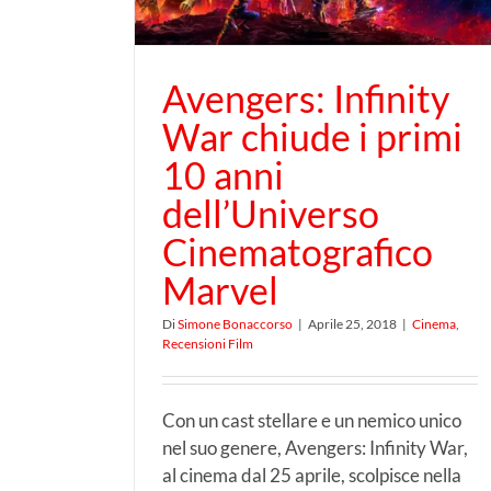
o Marvel
Il funambolico Ave Cesa
Avengers: Infinity
dei Coen apre la 66°
War chiude i primi
Berlinale
10 anni
dell’Universo
Cinematografico
Marvel
Di
Simone Bonaccorso
|
Aprile 25, 2018
|
Cinema
,
Recensioni Film
Con un cast stellare e un nemico unico
nel suo genere, Avengers: Infinity War,
al cinema dal 25 aprile, scolpisce nella