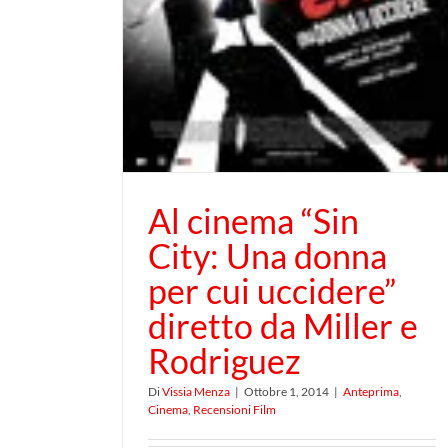
Al cinema “Sin
City: Una donna
per cui uccidere”
diretto da Miller e
Rodriguez
Di
Vissia Menza
|
Ottobre 1, 2014
|
Anteprima
,
Cinema
,
Recensioni Film