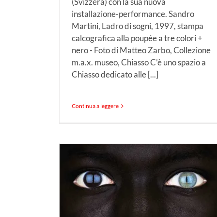
(Svizzera) con la sua nuova
installazione-performance. Sandro
Martini, Ladro di sogni, 1997, stampa
calcografica alla poupée a tre colori +
nero - Foto di Matteo Zarbo, Collezione
m.a.x. museo, Chiasso C’è uno spazio a
Chiasso dedicato alle [...]
Continua a leggere
cani
Mostre in chiusura: La
mostra a
Rinascente, 100 anni d
rande
creatività d’impresa