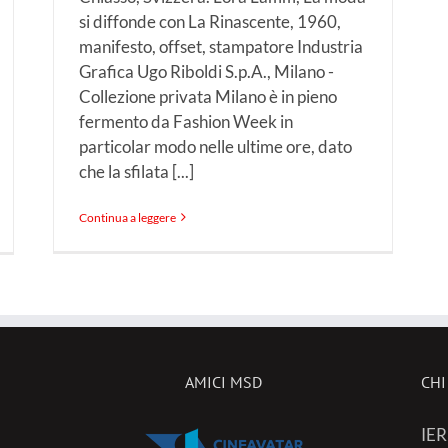
si diffonde con La Rinascente, 1960,
manifesto, offset, stampatore Industria
Grafica Ugo Riboldi S.p.A., Milano -
Collezione privata Milano è in pieno
fermento da Fashion Week in
particolar modo nelle ultime ore, dato
che la sfilata [...]
Continua a leggere
AMICI MSD
CHI
IER