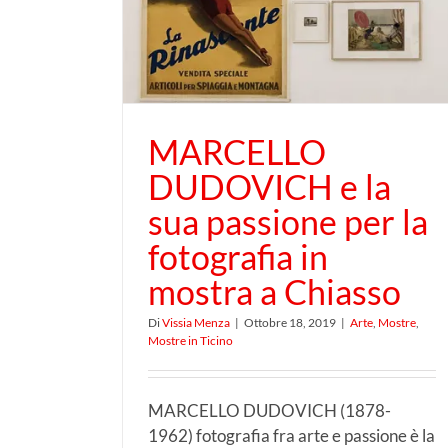
estro e passione in most
ostra a
al m.a.x. museo di Chias
MARCELLO
DUDOVICH e la
sua passione per la
fotografia in
mostra a Chiasso
Di
Vissia Menza
|
Ottobre 18, 2019
|
Arte
,
Mostre
,
Mostre in Ticino
MARCELLO DUDOVICH (1878-
1962) fotografia fra arte e passione è la