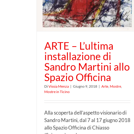
 Sandro
dell’arte in mostra a
o Officina
Chiasso
ARTE – L’ultima
installazione di
Sandro Martini allo
Spazio Officina
Di
Vissia Menza
|
Giugno 9, 2018
|
Arte
,
Mostre
,
Mostre in Ticino
Alla scoperta dell’aspetto visionario di
Sandro Martini, dal 7 al 17 giugno 2018
allo Spazio Officina di Chiasso