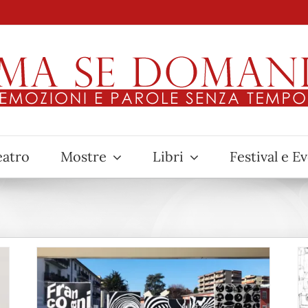
eatro
Mostre
Libri
Festival e E
e,
Achille Castiglioni: il