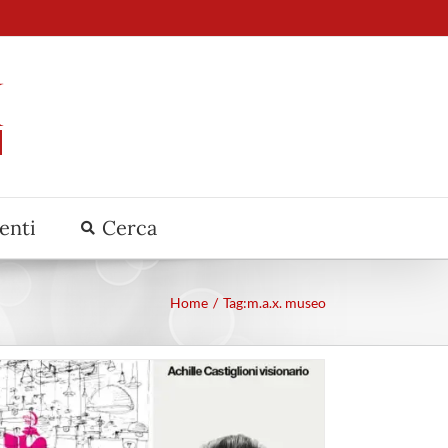
venti
Cerca
Home
Tag:
m.a.x. museo