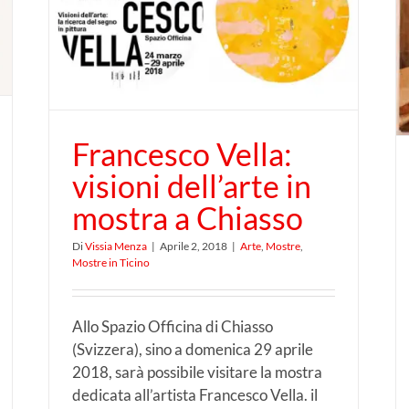
Pompei: visioni di una
scoperta
Francesco Vella:
visioni dell’arte in
mostra a Chiasso
Di
Vissia Menza
|
Aprile 2, 2018
|
Arte
,
Mostre
,
Mostre in Ticino
Allo Spazio Officina di Chiasso
(Svizzera), sino a domenica 29 aprile
2018, sarà possibile visitare la mostra
dedicata all’artista Francesco Vella. il