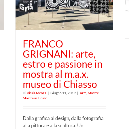
ra
grande designer in mostra
so
al m.a.x. museo di Chiasso
FRANCO
GRIGNANI: arte,
estro e passione in
mostra al m.a.x.
museo di Chiasso
Di
Vissia Menza
|
Giugno 11, 2019
|
Arte
,
Mostre
,
Mostre in Ticino
Dalla grafica al design, dalla fotografia
alla pittura e alla scultura. Un