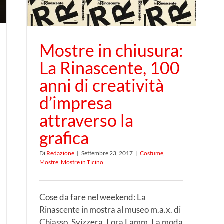
Mostre in chiusura:
La Rinascente, 100
anni di creatività
d’impresa
attraverso la
grafica
Di
Redazione
|
Settembre 23, 2017
|
Costume
,
Mostre
,
Mostre in Ticino
Cose da fare nel weekend: La
Rinascente in mostra al museo m.a.x. di
Chiasso, Svizzera. Lora Lamm, La moda