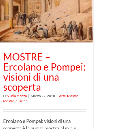
MOSTRE –
Ercolano e Pompei:
visioni di una
scoperta
Di
Vissia Menza
|
Marzo 27, 2018
|
Arte
,
Mostre
,
Mostre in Ticino
Ercolano e Pompei: visioni di una
scoperta è la nuova mostra al m.a.x