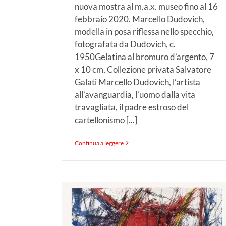
nuova mostra al m.a.x. museo fino al 16
febbraio 2020. Marcello Dudovich,
modella in posa riflessa nello specchio,
fotografata da Dudovich, c.
1950Gelatina al bromuro d’argento, 7
x 10 cm, Collezione privata Salvatore
Galati Marcello Dudovich, l’artista
all’avanguardia, l’uomo dalla vita
travagliata, il padre estroso del
cartellonismo [...]
Continua a leggere
tima
Francesco Vella: vision