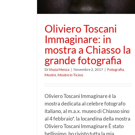
a
attraverso la grafica
Oliviero Toscani
Immaginare: in
mostra a Chiasso la
grande fotografia
Di
Vissia Menza
|
Novembre 2, 2017
|
Fotografia
,
Mostre
,
Mostre in Ticino
Oliviero Toscani Immaginare è la
mostra dedicata al celebre fotografo
italiano, al m.a.x. museo di Chiasso sino
al 4 febbraio*. la locandina della mostra
Oliviero Toscani Immaginare È stato
bellissimo, ho rivisto tutta la mia