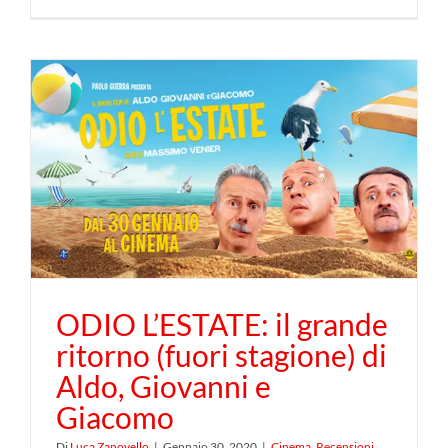
ODIO L’ESTATE: il grande
ritorno (fuori stagione) di
Aldo, Giovanni e
Giacomo
Di
Luca Zanovello
|
Gennaio 30, 2020
|
Cinema
,
Recensioni