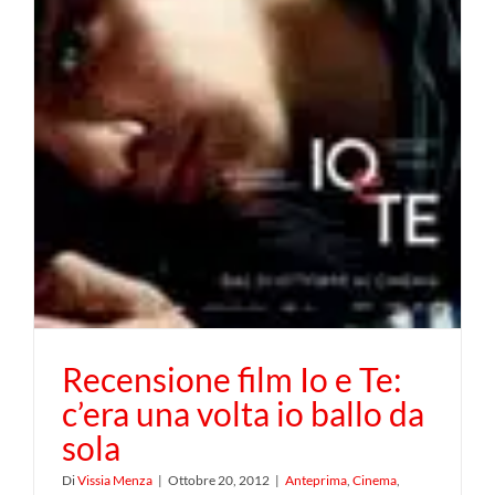
Recensione film Io e Te:
c’era una volta io ballo da
sola
Di
Vissia Menza
|
Ottobre 20, 2012
|
Anteprima
,
Cinema
,