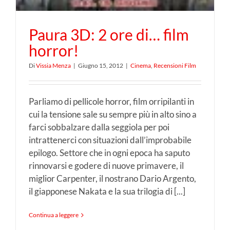
Paura 3D: 2 ore di… film
horror!
Di
Vissia Menza
|
Giugno 15, 2012
|
Cinema
,
Recensioni Film
Parliamo di pellicole horror, film orripilanti in
cui la tensione sale su sempre più in alto sino a
farci sobbalzare dalla seggiola per poi
intrattenerci con situazioni dall’improbabile
epilogo. Settore che in ogni epoca ha saputo
rinnovarsi e godere di nuove primavere, il
miglior Carpenter, il nostrano Dario Argento,
il giapponese Nakata e la sua trilogia di [...]
Continua a leggere