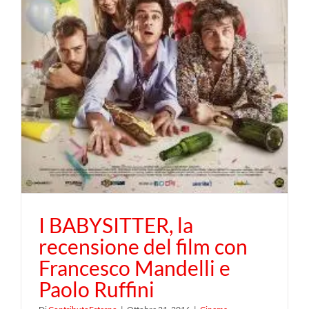
i
I BABYSITTER, la
recensione del film con
Francesco Mandelli e
Paolo Ruffini