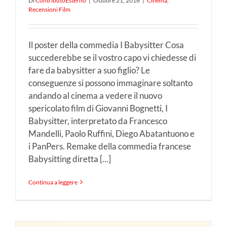
Di
ContributoEsterno
|
Ottobre 21, 2016
|
Cinema
,
Recensioni Film
Il poster della commedia I Babysitter Cosa
succederebbe se il vostro capo vi chiedesse di
fare da babysitter a suo figlio? Le
conseguenze si possono immaginare soltanto
andando al cinema a vedere il nuovo
spericolato film di Giovanni Bognetti, I
Babysitter, interpretato da Francesco
Mandelli, Paolo Ruffini, Diego Abatantuono e
i PanPers. Remake della commedia francese
Babysitting diretta [...]
Continua a leggere