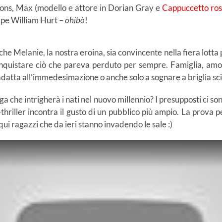
 Irons, Max (modello e attore in Dorian Gray e
Cappuccetto ro
olpe William Hurt –
ohibò
!
e che Melanie, la nostra eroina, sia convincente nella fiera lott
onquistare ciò che pareva perduto per sempre. Famiglia, amore
a adatta all’immedesimazione o anche solo a sognare a briglia sc
a che intrigherà i nati nel nuovo millennio? I presupposti ci sono
thriller incontra il gusto di un pubblico più ampio. La prova 
ui ragazzi che da ieri stanno invadendo le sale :)