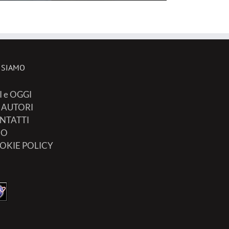
 SIAMO
I e OGGI
I AUTORI
NTATTI
FO
OKIE POLICY