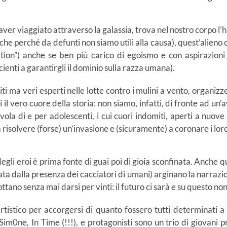
o aver viaggiato attraverso la galassia, trova nel nostro corpo l’
che perché da defunti non siamo utili alla causa), quest’alieno ci
tion”) anche se ben più carico di egoismo e con aspirazioni
icienti a garantirgli il dominio sulla razza umana).
diti ma veri esperti nelle lotte contro i mulini a vento, organiz
i il vero cuore della storia: non siamo, infatti, di fronte ad u
vola di e per adolescenti, i cui cuori indomiti, aperti a nuo
 a risolvere (forse) un’invasione e (sicuramente) a coronare i lo
li eroi è prima fonte di guai poi di gioia sconfinata. Anche qui
ta dalla presenza dei cacciatori di umani) arginano la narrazio
ttano senza mai darsi per vinti: il futuro ci sarà e su questo non
artistico per accorgersi di quanto fossero tutti determinati a
Sim0ne, In Time (!!!), e protagonisti sono un trio di giovani 