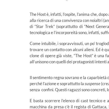
The Host è, infatti, l’ospite, l’anima che, dop
alla ricerca di una convivenza con noialtri (an
di “Star Trek” (soprattutto di “Next Genera
tecnologica e l’incorporeità sono, infatti, suff
Come intuibile, i sopravvissuti, un po’ troglo
trovare un contatto con alcuni alieni. Ed è qu
clone di opere già viste, “The Host” è una fa
all’unisono con quelli dei protagonisti intenti
Il sentimento regna sovrano e la caparbietà deg
perché l’azione e soprattutto la
suspense
(crea
senza confini. Questi ragazzi sono concreti, lo
E basta scorrere l’elenco di cast tecnico e 
macchina da presa c’è il regista di Gattaca, 