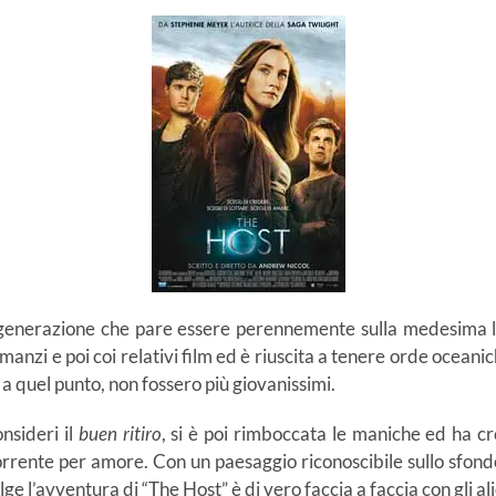
generazione che pare essere perennemente sulla medesima l
manzi e poi coi relativi film ed è riuscita a tenere orde oceanich
a quel punto, non fossero più giovanissimi.
nsideri il
buen ritiro
, si è poi rimboccata le maniche ed ha c
corrente per amore. Con un paesaggio riconoscibile sullo sfond
olge l’avventura di “The Host” è di vero faccia a faccia con gli al