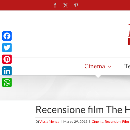
Salta
Facebook
X
Pinterest
al
contenuto
Facebook
Twitter
Cinema
T
Pinterest
LinkedIn
WhatsApp
Recensione film The Ho
Di
Vissia Menza
|
Marzo 29, 2013
|
Cinema
,
Recensioni Film