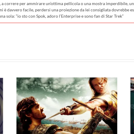
, a correre per ammirare un’ottima pellicola o una mostra imperdibile, uno
ni è davvero facile, perdersi una proiezione da lei consigliata dovrebbe e
una sola: “io sto con Spok, adoro l’Enterprise e sono fan di Star Trek”
pp
I film in uscita al cinema il
23 luglio: da Terapia di
al
Famiglia e Deep Water,
26
ecco le novità in sala!