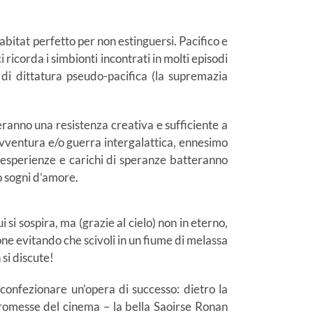
habitat perfetto per non estinguersi. Pacifico e
 ricorda i simbionti incontrati in molti episodi
 di dittatura pseudo-pacifica (la supremazia
zeranno una resistenza creativa e sufficiente a
n’avventura e/o guerra intergalattica, ennesimo
ve esperienze e carichi di speranze batteranno
ro sogni d’amore.
 si sospira, ma (grazie al cielo) non in eterno,
ne evitando che scivoli in un fiume di melassa
 si discute!
 confezionare un’opera di successo: dietro la
promesse del cinema – la bella Saoirse
Ronan