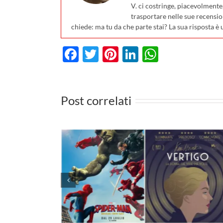
V. ci costringe, piacevolmente
trasportare nelle sue recensio
chiede: ma tu da che parte stai? La sua risposta è 
Facebook
Twitter
Pinterest
LinkedIn
WhatsA
Post correlati
 cinema il
vo Spider-
I film da vedere in TV d
ario su
27 luglio al 2 agosto 20
le novità