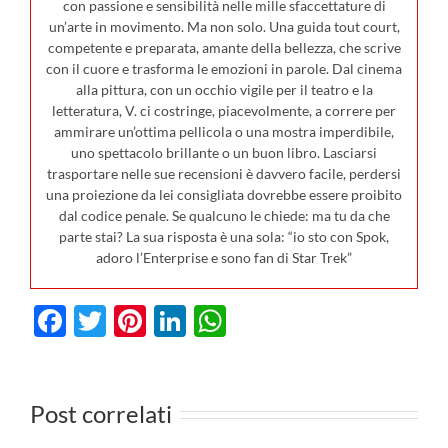
con passione e sensibilità nelle mille sfaccettature di
un’arte in movimento. Ma non solo. Una guida tout court,
competente e preparata, amante della bellezza, che scrive
con il cuore e trasforma le emozioni in parole. Dal cinema
alla pittura, con un occhio vigile per il teatro e la
letteratura, V. ci costringe, piacevolmente, a correre per
ammirare un’ottima pellicola o una mostra imperdibile,
uno spettacolo brillante o un buon libro. Lasciarsi
trasportare nelle sue recensioni è davvero facile, perdersi
una proiezione da lei consigliata dovrebbe essere proibito
dal codice penale. Se qualcuno le chiede: ma tu da che
parte stai? La sua risposta è una sola: “io sto con Spok,
adoro l’Enterprise e sono fan di Star Trek”
Facebook
Twitter
Pinterest
LinkedIn
WhatsApp
I film in
0
uscita al
Post correlati
cinema il 23
I film da