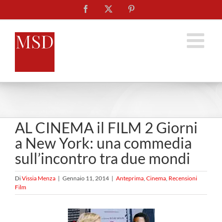
Salta
Facebook
X
Pinterest
al
contenuto
AL CINEMA il FILM 2 Giorni
a New York: una commedia
sull’incontro tra due mondi
Di
Vissia Menza
|
Gennaio 11, 2014
|
Anteprima
,
Cinema
,
Recensioni
Film