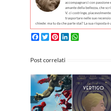
accompagnarci con passione e 
amante della bellezza, che scri
V. ci costringe, piacevolmente
trasportare nelle sue recensio
chiede: ma tu da che parte stai? La sua risposta è 
Facebook
Twitter
Pinterest
LinkedIn
WhatsA
Post correlati
 cinema il
vo Spider-
I film da vedere in TV d
ario su
27 luglio al 2 agosto 20
le novità