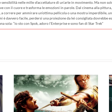
sensibilità nelle mille sfaccettature di un’arte in movimento. Ma non sol
ve con il cuore e trasforma le emozioni in parole. Dal cinema alla pittura, c
, a correre per ammirare un’ottima pellicola o una mostra imperdibile, uno
ni è davvero facile, perdersi una proiezione da lei consigliata dovrebbe e
una sola: “io sto con Spok, adoro l’Enterprise e sono fan di Star Trek”
pp
I film in uscita al cinema il
23 luglio: da Terapia di
al
Famiglia e Deep Water,
26