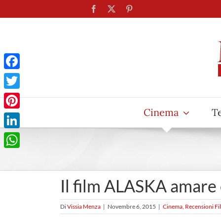
Salta
Facebook
X
Pinterest
al
contenuto
Facebook
Twitter
Cinema
T
Pinterest
LinkedIn
WhatsApp
Il film ALASKA amare 
Di
Vissia Menza
|
Novembre 6, 2015
|
Cinema
,
Recensioni Fi