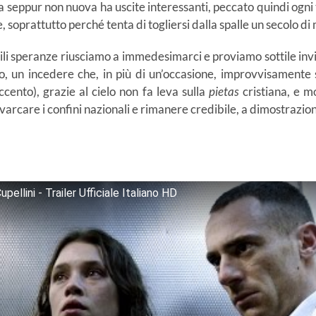
 seppur non nuova ha uscite interessanti, peccato quindi ogni tan
soprattutto perché tenta di togliersi dalla spalle un secolo di 
ottili speranze riusciamo a immedesimarci e proviamo sottile inv
, un incedere che, in più di un’occasione, improvvisamente s
ccento), grazie al cielo non fa leva sulla
pietas
cristiana, e m
 varcare i confini nazionali e rimanere credibile, a dimostrazio
ellini - Trailer Ufficiale Italiano HD