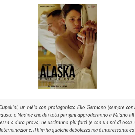
upellini, un mélo con protagonista Elio Germano (sempre convi
i Fausto e Nadine che dai tetti parigini approderanno a Milano al
messa a dura prova, ne usciranno più forti (e con un po’ di oss
 determinazione. Il film ha qualche debolezza ma è interessante ed