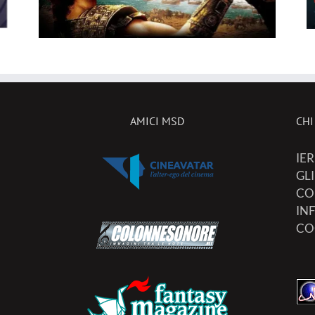
ecco le novità in sala!
AMICI MSD
CHI
IER
GL
CO
IN
CO