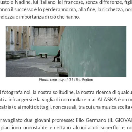
sto e Nadine, lui italiano, lei francese, senza differenze, f
anno il successo e lo perderanno ma, alla fine, la ricchezza, no
ndezza e importanza di ciò che hanno.
Photo: courtesy of 01 Distribution
fotografa noi, la nostra solitudine, la nostra ricerca di qualcun
inati a infrangersi e la voglia di non mollare mai. ALASKA è 
patria) e ai molti dettagli, non casuali, tra cui una musica scelt
e travagliato due giovani promesse: Elio Germano (IL GI
piacciono nonostante emettano alcuni acuti superflui e non