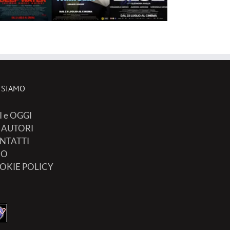
 SIAMO
I e OGGI
I AUTORI
NTATTI
FO
OKIE POLICY