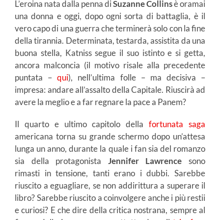
L’eroina nata dalla penna di
Suzanne Collins
è oramai
una donna e oggi, dopo ogni sorta di battaglia, è il
vero capo di una guerra che terminerà solo con la fine
della tirannia. Determinata, testarda, assistita da una
buona stella, Katniss segue il suo istinto e si getta,
ancora malconcia (il motivo risale alla precedente
puntata –
qui
), nell’ultima folle – ma decisiva –
impresa: andare all’assalto della Capitale. Riuscirà ad
avere la meglio e a far regnare la pace a Panem?
Il quarto e ultimo capitolo della
fortunata saga
americana torna su grande schermo dopo un’attesa
lunga un anno, durante la quale i fan sia del romanzo
sia della protagonista
Jennifer Lawrence
sono
rimasti in tensione, tanti erano i dubbi. Sarebbe
riuscito a eguagliare, se non addirittura a superare il
libro? Sarebbe riuscito a coinvolgere anche i più restii
e curiosi? E che dire della critica nostrana, sempre al