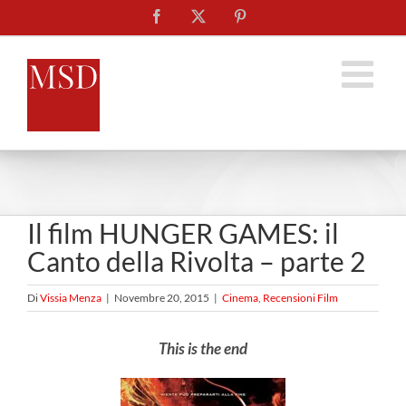
Salta
Facebook
X
Pinterest
al
contenuto
Il film HUNGER GAMES: il
Canto della Rivolta – parte 2
Di
Vissia Menza
|
Novembre 20, 2015
|
Cinema
,
Recensioni Film
This is the end