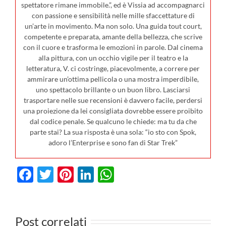
spettatore rimane immobile.”, ed è Vissia ad accompagnarci
con passione e sensibilità nelle mille sfaccettature di
un’arte in movimento. Ma non solo. Una guida tout court,
competente e preparata, amante della bellezza, che scrive
con il cuore e trasforma le emozioni in parole. Dal cinema
alla pittura, con un occhio vigile per il teatro e la
letteratura, V. ci costringe, piacevolmente, a correre per
ammirare un’ottima pellicola o una mostra imperdibile,
uno spettacolo brillante o un buon libro. Lasciarsi
trasportare nelle sue recensioni è davvero facile, perdersi
una proiezione da lei consigliata dovrebbe essere proibito
dal codice penale. Se qualcuno le chiede: ma tu da che
parte stai? La sua risposta è una sola: “io sto con Spok,
adoro l’Enterprise e sono fan di Star Trek”
I film in
Facebook
Twitter
Pinterest
LinkedIn
WhatsApp
uscita al
cinema il 30
Post correlati
luglio: dal