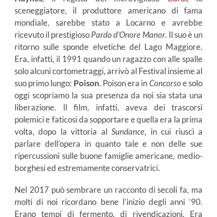
sceneggiatore, il produttore americano di fama
mondiale, sarebbe stato a Locarno e avrebbe
ricevuto il prestigioso
Pardo d’Onore Manor
. Il suo è un
ritorno sulle sponde elvetiche del Lago Maggiore.
Era, infatti, il 1991 quando un ragazzo con alle spalle
solo alcuni cortometraggi, arrivò al Festival insieme al
suo primo lungo:
Poison
. Poison era in
Concorso
e solo
oggi scopriamo la sua presenza da noi sia stata una
liberazione. Il film, infatti, aveva dei trascorsi
polemici e faticosi da sopportare e quella era la prima
volta, dopo la vittoria al
Sundance
, in cui riuscì a
parlare dell’opera in quanto tale e non delle sue
ripercussioni sulle buone famiglie americane, medio-
borghesi ed estremamente conservatrici.
Nel 2017 può sembrare un racconto di secoli fa, ma
molti di noi ricordano bene l’inizio degli anni ’90.
Erano tempi di fermento, di rivendicazioni. Era