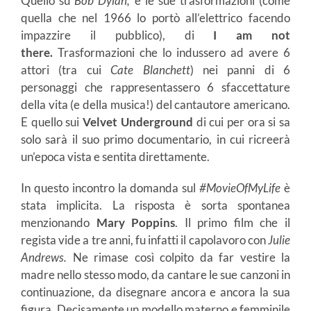
Quello su
Bob Dylan,
e le sue trasformazioni (come
quella che nel 1966 lo portò all’elettrico facendo
impazzire il pubblico), di
I am not
there.
Trasformazioni che lo indussero ad avere 6
attori (tra cui
Cate Blanchett
) nei panni di 6
personaggi che rappresentassero 6 sfaccettature
della vita (e della musica!) del cantautore americano.
E quello sui
Velvet Underground
di cui per ora si sa
solo sarà il suo primo documentario, in cui ricreerà
un’epoca vista e sentita direttamente.
In questo incontro la domanda sul
#MovieOfMyLife
è
stata implicita. La risposta è sorta spontanea
menzionando
Mary Poppins
. Il primo film che il
regista vide a tre anni, fu infatti il capolavoro con
Julie
Andrews.
Ne rimase così colpito da far vestire la
madre nello stesso modo, da cantare le sue canzoni in
continuazione, da disegnare ancora e ancora la sua
figura. Decisamente un modello materno e femminile