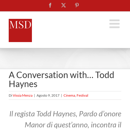
Salta
Facebook
X
Pinterest
al
contenuto
A Conversation with… Todd
Haynes
Di
Vissia Menza
|
Agosto 9, 2017
|
Cinema
,
Festival
Il regista Todd Haynes, Pardo d’onore
Manor di quest’anno, incontra il