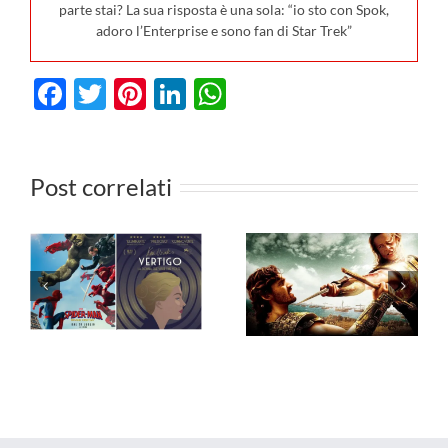
parte stai? La sua risposta è una sola: “io sto con Spok,
adoro l’Enterprise e sono fan di Star Trek”
Facebook
Twitter
Pinterest
LinkedIn
WhatsApp
I film in
Post correlati
3
uscita al
cinema il 6
I film da
agosto: da
vedere in TV
Hokum a
dal 3 al 9
,
Borgo, ecco
agosto 2026
le novità in
sala!