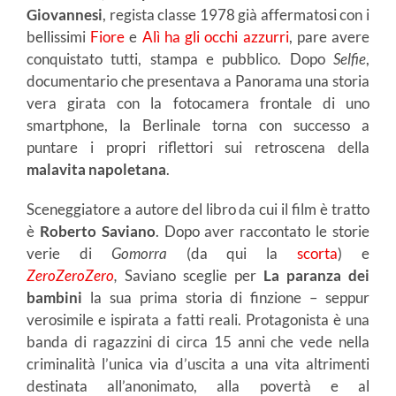
Giovannesi
, regista classe 1978 già affermatosi con i
bellissimi
Fiore
e
Alì ha gli occhi azzurri
, pare avere
conquistato tutti, stampa e pubblico. Dopo
Selfie
,
documentario che presentava a Panorama una storia
vera girata con la fotocamera frontale di uno
smartphone, la Berlinale torna con successo a
puntare i propri riflettori sui retroscena della
malavita napoletana
.
Sceneggiatore a autore del libro da cui il film è tratto
è
Roberto Saviano
. Dopo aver raccontato le storie
verie di
Gomorra
(da qui la
scorta
) e
ZeroZeroZero
,
Saviano sceglie per
La paranza dei
bambini
la sua prima storia di finzione – seppur
verosimile e ispirata a fatti reali. Protagonista è una
banda di ragazzini di circa 15 anni che vede nella
criminalità l’unica via d’uscita a una vita altrimenti
destinata all’anonimato, alla povertà e al