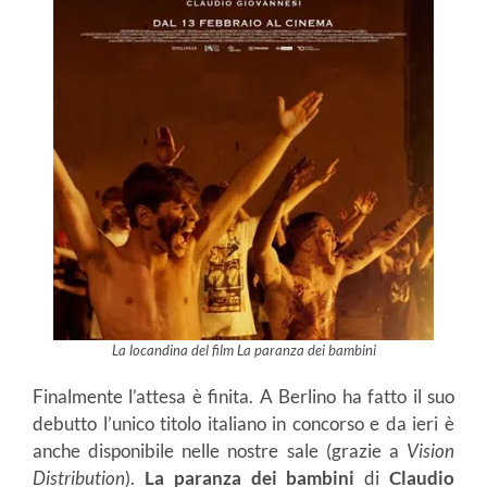
La locandina del film La paranza dei bambini
Finalmente l’attesa è finita. A Berlino ha fatto il suo
debutto l’unico titolo italiano in concorso e da ieri è
anche disponibile nelle nostre sale (grazie a
Vision
Distribution
).
La paranza dei bambini
di
Claudio