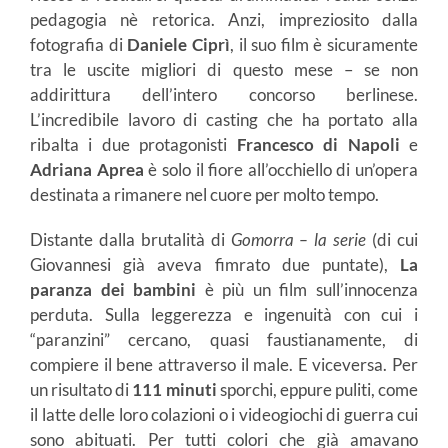
pedagogia nè retorica. Anzi, impreziosito dalla
fotografia di
Daniele Ciprì
, il suo film è sicuramente
tra le uscite migliori di questo mese – se non
addirittura dell’intero concorso berlinese.
L’incredibile lavoro di casting che ha portato alla
ribalta i due protagonisti
Francesco di Napoli
e
Adriana Aprea
è solo il fiore all’occhiello di un’opera
destinata a rimanere nel cuore per molto tempo.
Distante dalla brutalità di
Gomorra – la serie
(di cui
Giovannesi già aveva fimrato due puntate),
La
paranza dei bambini
è più un film sull’innocenza
perduta. Sulla leggerezza e ingenuità con cui i
“paranzini” cercano, quasi faustianamente, di
compiere il bene attraverso il male. E viceversa. Per
un risultato di
111 minuti
sporchi, eppure puliti, come
il latte delle loro colazioni o i videogiochi di guerra cui
sono abituati. Per tutti colori che già amavano