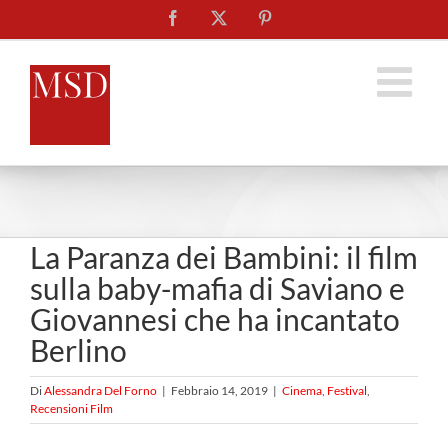
Salta
Facebook
X
Pinterest
al
contenuto
La Paranza dei Bambini: il film
sulla baby-mafia di Saviano e
Giovannesi che ha incantato
Berlino
Di
Alessandra Del Forno
|
Febbraio 14, 2019
|
Cinema
,
Festival
,
Recensioni Film