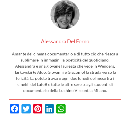
Alessandra Del Forno
Amante del cinema documentario e di tutto ciò che riesca a
sublimare in immagini la poeticità del quotidiano,
Alessandra è una giovane laureata che vede in Wenders,
Tarkovskij (e Aldo, Giovanni e Giacomo) la strada verso la
felicità. La potete trovare ogni due lunedì del mese tra i
cinefili del LatoB e tutte le altre sere tra gli studenti di
documentario della Luchino Visconti a Milano.
Facebook
Twitter
Pinterest
LinkedIn
WhatsApp
 film in
scita al
I film in