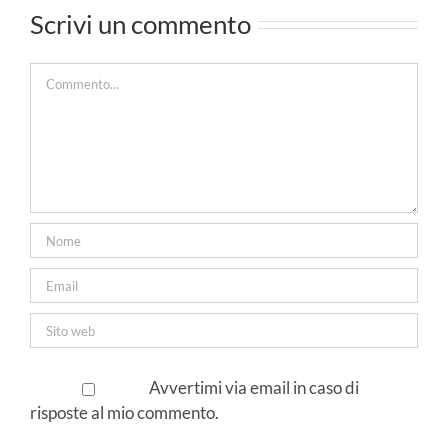
mostr
Scrivi un commento
ative
Mila
Commento
Avvertimi via email in caso di
risposte al mio commento.