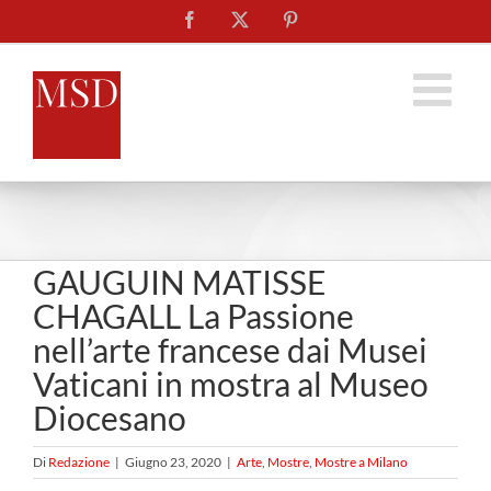
Salta
Facebook
X
Pinterest
al
contenuto
GAUGUIN MATISSE
CHAGALL La Passione
nell’arte francese dai Musei
Vaticani in mostra al Museo
Diocesano
Di
Redazione
|
Giugno 23, 2020
|
Arte
,
Mostre
,
Mostre a Milano