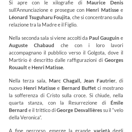
Si apre con le xilografie di
Maurice Denis
sull’Annunciazione e prosegue con
Henri Matisse
e
Léonard Tsuguharu Foujita
, che si concentrano sulla
relazione tra la Madre e il Figlio.
Nella seconda sala si viene accolti da
Paul Gauguin
e
Auguste Chabaud
che con i loro lavori
accompagnano il pubblico verso il Golgota, dove il
Martirio è descritto dalle raffigurazioni di
Georges
Rouault
e
Henri Matisse
.
Nella terza sala,
Marc Chagall, Jean Fautrier
, di
nuovo
Henri Matisse
e
Bernard Buffet
ci mostrano
la sofferenza di Cristo sulla croce. Si chiude, nella
quarta stanza, con la Resurrezione di
Émile
Bernard
e il trittico di
George Desvallières
su il “velo
della Veronica”.
A fine percorso, emerge la grande
varietà
degli