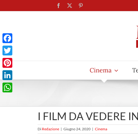
Salta
Facebook
X
Pinterest
al
contenuto
Facebook
Twitter
Cinema
T
Pinterest
LinkedIn
WhatsApp
I FILM DA VEDERE IN 
Di
Redazione
|
Giugno 24, 2020
|
Cinema