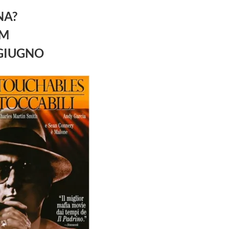
NA?
LM
 GIUGNO