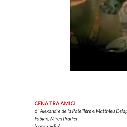
CENA TRA AMICI
di
Alexandre de la Patellière
e
Matthieu Delapo
Fabian, Miren Pradier
(commedia)