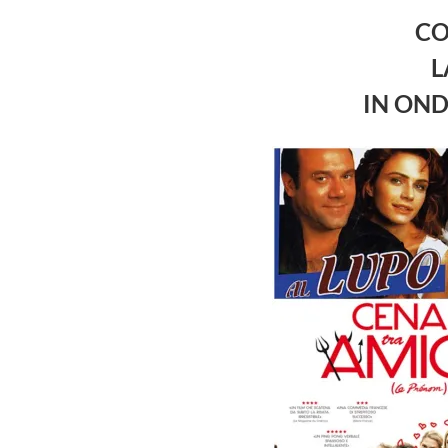
CO
L
IN OND