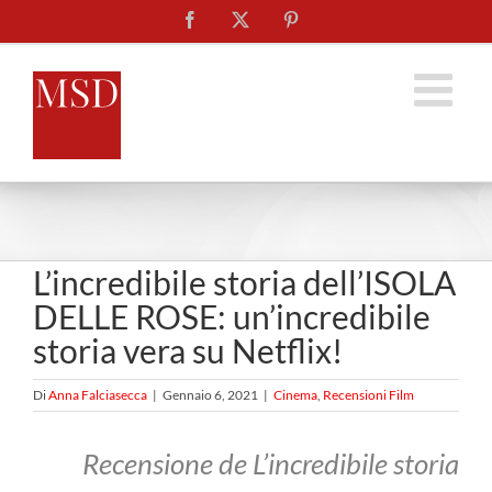
Salta
Facebook
X
Pinterest
al
contenuto
L’incredibile storia dell’ISOLA
DELLE ROSE: un’incredibile
storia vera su Netflix!
Di
Anna Falciasecca
|
Gennaio 6, 2021
|
Cinema
,
Recensioni Film
Recensione de L’incredibile storia