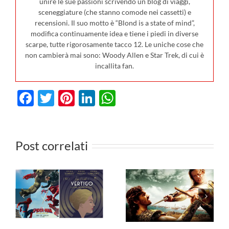
unire le sue passioni scrivendo un blog di viaggi,
sceneggiature (che stanno comode nei cassetti) e
recensioni. Il suo motto è “Blond is a state of mind”,
modifica continuamente idea e tiene i piedi in diverse
scarpe, tutte rigorosamente tacco 12. Le uniche cose che
non cambierà mai sono: Woody Allen e Star Trek, di cui è
incallita fan.
Facebook
Twitter
Pinterest
LinkedIn
WhatsApp
lm in
ta al
I film in
Post correlati
a il 23
uscita al
io: da
cinema il 6
I fil
pia di
agosto: da
vedere 
glia e
Hokum a
dal 3 
Water,
Borgo, ecco
agosto