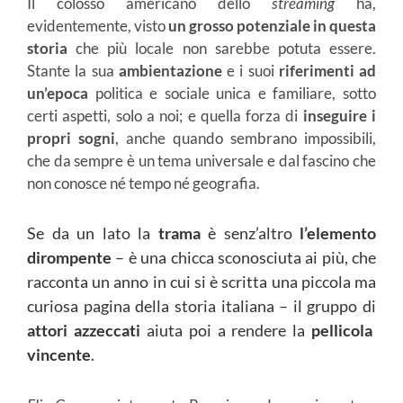
Il colosso americano dello
streaming
ha,
evidentemente, visto
un grosso potenziale in questa
storia
che più locale non sarebbe potuta essere.
Stante la sua
ambientazione
e i suoi
riferimenti
ad
un’epoca
politica
e sociale unica e familiare, sotto
certi aspetti, solo a noi; e quella forza di
inseguire i
propri sogni
, anche quando sembrano impossibili,
che da sempre è un tema universale e dal fascino che
non conosce né tempo né geografia.
Se da un lato la
trama
è senz’altro
l’elemento
dirompente
– è una chicca sconosciuta ai più, che
racconta un anno in cui si è scritta una piccola ma
curiosa pagina della storia italiana – il gruppo di
attori
azzeccati
aiuta poi a rendere la
pellicola
vincente
.