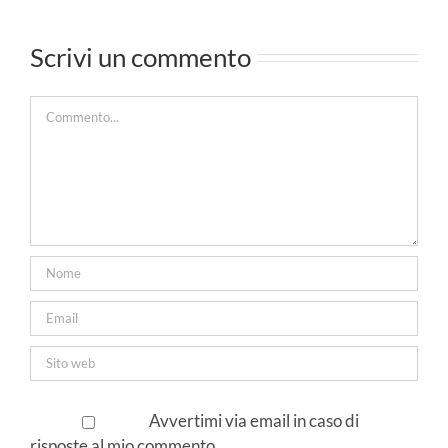
o le
le novità in
Scrivi un commento
tà in
sala!
la!
Commento
Avvertimi via email in caso di
risposte al mio commento.