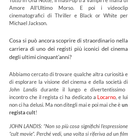
Tutto In Una Notte, il mash-up tra vampiri e mafia di
Amore All’Ultimo Morso. E poi i videoclip
cinematografici di Thriller e Black or White per
Michael Jackson.
Cosa si può ancora scoprire di straordinario nella
carriera di uno dei registi più iconici del cinema
degli ultimi cinquant’anni?
Abbiamo cercato di trovare qualche altra curiosità e
di esplorare la visione del cinema e della società di
John Landis
durante il lungo e divertentissimo
incontro che il regista ci ha dedicato a
Locarno
, e lui
non ci ha delusi. Ma non ditegli mai e poi mai che è
un
regista cult
!
JOHN LANDIS: “Non so più cosa significhi l’espressione
“cult movie”. Perché vedi, una volta si riferiva ad un film