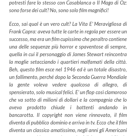
potresti fare lo stesso con Casablanca o Il Mago di Oz:
sono forse dei cult? No, sono solo film magnifici!
Ecco, sai qual è un vero cult? La Vita E’ Meravigliosa di
Frank Capra: aveva tutte le carte in regola per essere un
successo, ma era un film cupissimo che peraltro contiene
una delle sequenze più horror e spaventose di sempre,
quella in cui il personaggio di James Stewart reincontra
la moglie setacciando i quartieri malfamati della città.
Beh, questo film esce nel 1946 ed è un totale disastro,
un fallimento, perché dopo la Seconda Guerra Mondiale
la gente voleva vedere qualcosa di allegro, di
spensierato, solo musical felici. E’ un flop così clamoroso
che va sotto di milioni di dollari e la compagnia che lo
aveva prodotto chiude i battenti andando in
bancarotta. Il copyright non viene rinnovato, il film
diventa di pubblico dominio e arriva in tv. Ecco che il film
diventa un classico amatissimo, negli anni gli Americani