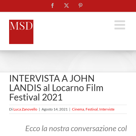
Salta
Facebook
X
Pinterest
al
contenuto
INTERVISTA A JOHN
LANDIS al Locarno Film
Festival 2021
Di
Luca Zanovello
|
Agosto 14, 2021
|
Cinema
,
Festival
,
Interviste
Ecco la nostra conversazione col