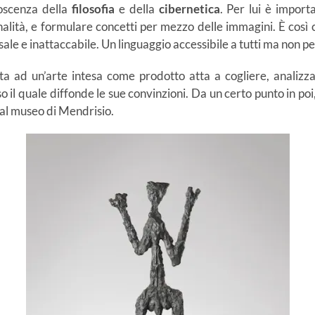
noscenza della
filosofia
e della
cibernetica
. Per lui è import
alità, e formulare concetti per mezzo delle immagini. È così ch
le e inattaccabile. Un linguaggio accessibile a tutti ma non pe
a ad un’arte intesa come prodotto atta a cogliere, analizz
 il quale diffonde le sue convinzioni. Da un certo punto in poi
al museo di Mendrisio.