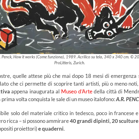
. Penck, How it works (Come funziona), 1989. Acrilico su tela, 340 x 340 cm. © 2
ProLitteris, Zurich.
ostre, quelle attese più che mai dopo 18 mesi di emergenza s
ato che ci permette di scoprire tanti artisti, più o meno noti
ttiva
appena inaugurata al
Museo d’Arte
della città di Mend
prima volta conquista le sale di un museo italofono:
A.R. PEN
ile solo del materiale critico in tedesco, poco in francese e i
ro ricca – si possono ammirare
40 grandi dipinti, 20 sculture
positi proiettori)
e quaderni
.