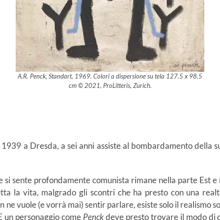
A.R. Penck, Standart, 1969. Colori a dispersione su tela 127.5 x 98.5
cm © 2021, ProLitteris, Zurich.
l 1939 a Dresda, a sei anni assiste al bombardamento della sua c
e si sente profondamente comunista rimane nella parte Est e n
utta la vita, malgrado gli scontri che ha presto con una real
e vuole (e vorrà mai) sentir parlare, esiste solo il realismo soc
. E un personaggio come
Penck
deve presto trovare il modo di 