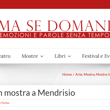
eatro
Mostre
Libri
Festival e E
Home
Arte
Mostre
Mostre i
in mostra a Mendrisio
n Ticino