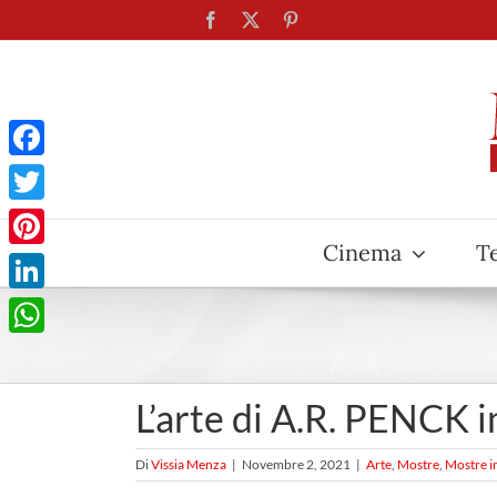
Salta
Facebook
X
Pinterest
al
contenuto
Facebook
Twitter
Cinema
T
Pinterest
LinkedIn
WhatsApp
L’arte di A.R. PENCK 
Di
Vissia Menza
|
Novembre 2, 2021
|
Arte
,
Mostre
,
Mostre i