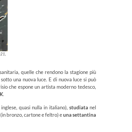
021,
anitaria, quelle che rendono la stagione più
, sotto una nuova luce. E di nuova luce si può
risio che espone un artista moderno tedesco,
CK
.
nglese, quasi nulla in italiano),
studiata
nel
(in bronzo, cartone e feltro) e
una settantina