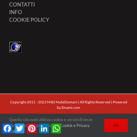
CONTATTI
INFO
COOKIE POLICY
Copyright 2011 - 2023 MSD MaSeDomani | All Rights Reserved | Powered
by
Dnami.com
Questo sito web utilizza cookie e servizi di terze
Facebook
X
Pinterest
Facebook
Twitter
Pinterest
LinkedIn
WhatsApp
OK
parti. Clicca qui per visionare
Cookie e Privacy
Policy