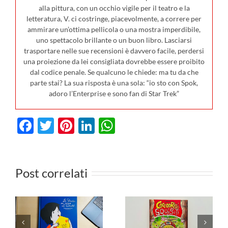
alla pittura, con un occhio vigile per il teatro e la
letteratura, V. ci costringe, piacevolmente, a correre per
ammirare un’ottima pellicola o una mostra imperdibile,
uno spettacolo brillante o un buon libro. Lasciarsi
trasportare nelle sue recensioni è davvero facile, perdersi
una proiezione da lei consigliata dovrebbe essere proibito
dal codice penale. Se qualcuno le chiede: ma tu da che
parte stai? La sua risposta è una sola: “io sto con Spok,
adoro l’Enterprise e sono fan di Star Trek”
Facebook
Twitter
Pinterest
LinkedIn
WhatsApp
LE
A
COCCODRILLI
Post correlati
FAVOLOSE
L
SQUISITI:
FAVOLE DI
pronti a
ESOPO
creare il