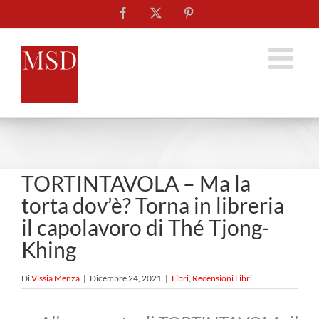
Salta
Facebook
X
Pinterest
al
contenuto
TORTINTAVOLA – Ma la
torta dov’è? Torna in libreria
il capolavoro di Thé Tjong-
Khing
Di
Vissia Menza
|
Dicembre 24, 2021
|
Libri
,
Recensioni Libri