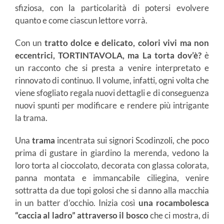
sfiziosa, con la particolarità di potersi evolvere
quanto e come ciascun lettore vorrà.
Con un
tratto dolce e delicato, colori vivi ma non
eccentrici,
TORTINTAVOLA, ma La torta dov’è?
è
un racconto che si presta a venire interpretato e
rinnovato di continuo. Il volume, infatti, ogni volta che
viene sfogliato regala nuovi dettagli e di conseguenza
nuovi spunti per modificare e rendere più intrigante
la trama.
Una
trama
incentrata sui signori Scodinzoli, che poco
prima di gustare in giardino la merenda, vedono la
loro torta al cioccolato, decorata con glassa colorata,
panna montata e immancabile ciliegina, venire
sottratta da due topi golosi che si danno alla macchia
in un batter d’occhio. Inizia così
una rocambolesca
“caccia al ladro” attraverso il bosco
che ci mostra, di