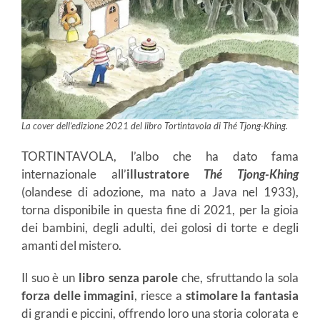
La cover dell’edizione 2021 del libro Tortintavola di Thé Tjong-Khing.
TORTINTAVOLA, l’albo che ha dato fama
internazionale all’
illustratore
Thé Tjong-Khing
(olandese di adozione, ma nato a Java nel 1933),
torna disponibile in questa fine di 2021, per la gioia
dei bambini, degli adulti, dei golosi di torte e degli
amanti del mistero.
Il suo è un
libro senza parole
che, sfruttando la sola
forza delle immagini
, riesce a
stimolare la fantasia
di grandi e piccini, offrendo loro una storia colorata e