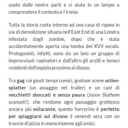
usato dalle nostre parti e ci aiuta in un lampo a
comprendere il contesto e l’ironia.
Tutta la storia ruota intorno ad una casa di riposo in
via di demolizione situata nell’East End di una Londra
infestata dagli zombie, dopo che è stata
accidentalmente aperta una tomba del XVII secolo.
Protagonisti, infatti, sono da un lato un gruppo di
improvvisati rapinatori e dall’altro gli arzilli e tenaci
residenti dell’ospizio prossimo al disuso.
Tra
gag
coi giusti tempi comici, gustose scene
action
-
splatter
(un assaggio nel trailer) e un cast di
vecchietti sboccati e senza paura
(
Jason Statham
scansati!), che rendono ogni passaggio grottesco
ancora più
esilarante
, questo horrorino è
perfetto
per spiaggiarsi sul divano
il venerdì sera con un
trancio di pizza in mano insieme agli amici.