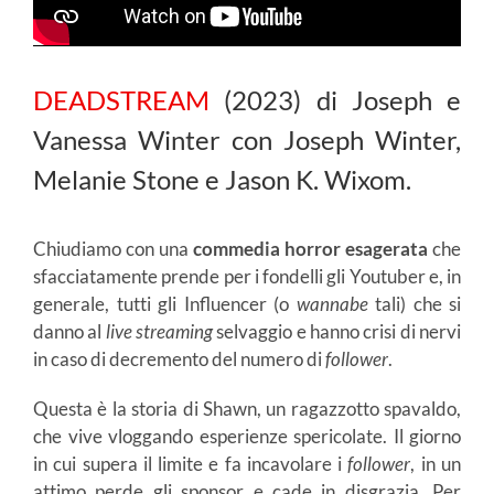
DEADSTREAM
(2023) di Joseph e
Vanessa Winter con Joseph Winter,
Melanie Stone e Jason K. Wixom.
Chiudiamo con una
commedia horror esagerata
che
sfacciatamente prende per i fondelli gli Youtuber e, in
generale, tutti gli Influencer (o
wannabe
tali) che si
danno al
live
streaming
selvaggio e hanno crisi di nervi
in caso di decremento del numero di
follower
.
Questa è la storia di Shawn, un ragazzotto spavaldo,
che vive vloggando esperienze spericolate. Il giorno
in cui supera il limite e fa incavolare i
follower
, in un
attimo perde gli sponsor e cade in disgrazia. Per