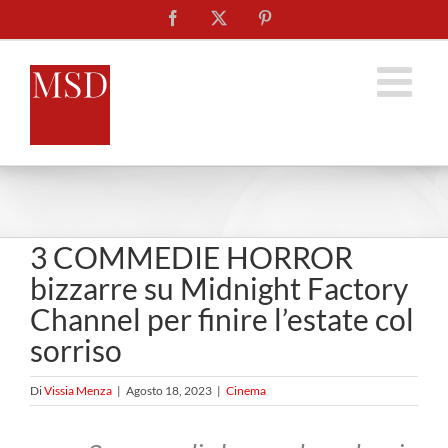
Salta
Facebook
X
Pinterest
al
contenuto
3 COMMEDIE HORROR
bizzarre su Midnight Factory
Channel per finire l’estate col
sorriso
Di
Vissia Menza
|
Agosto 18, 2023
|
Cinema