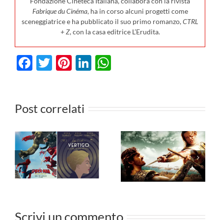
Fondazione Cineteca Italiana, collabora con la rivista
Fabrique du Cinéma
, ha in corso alcuni progetti come
sceneggiatrice e ha pubblicato il suo primo romanzo,
CTRL
+ Z
, con la casa editrice L’Erudita.
Facebook
Twitter
Pinterest
LinkedIn
WhatsApp
m in
a al
I film in
Post correlati
 il 23
uscita al
o: da
cinema il 6
I film
ia di
agosto: da
vedere i
lia e
Hokum a
dal 3 a
ater,
Borgo, ecco
agosto 
 le
le novità in
Scrivi un commento
à in
sala!