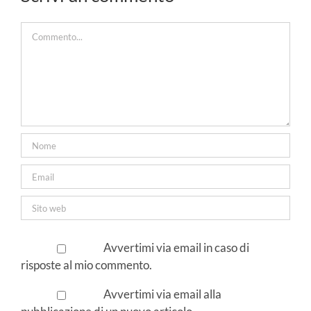
a!
Commento
Avvertimi via email in caso di
risposte al mio commento.
Avvertimi via email alla
pubblicazione di un nuovo articolo.