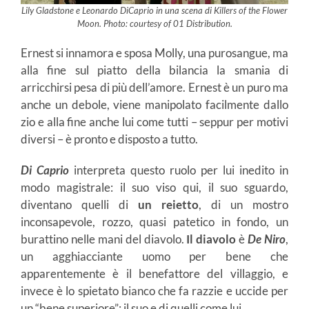
Lily Gladstone e Leonardo DiCaprio in una scena di Killers of the Flower
Moon. Photo: courtesy of 01 Distribution.
Ernest si innamora e sposa Molly, una purosangue, ma
alla fine sul piatto della bilancia la smania di
arricchirsi pesa di più dell’amore. Ernest è un puro ma
anche un debole, viene manipolato facilmente dallo
zio e alla fine anche lui come tutti – seppur per motivi
diversi – è pronto e disposto a tutto.
Di Caprio
interpreta questo ruolo per lui inedito in
modo magistrale: il suo viso qui, il suo sguardo,
diventano quelli di
un reietto
, di un mostro
inconsapevole, rozzo, quasi patetico in fondo, un
burattino nelle mani del diavolo.
Il diavolo
è
De Niro
,
un agghiacciante uomo per bene che
apparentemente è il benefattore del villaggio, e
invece è lo spietato bianco che fa razzie e uccide per
un “bene superiore”: il suo e di quelli come lui.