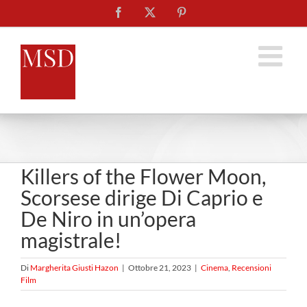
Salta
Facebook
X
Pinterest
al
contenuto
Killers of the Flower Moon,
Scorsese dirige Di Caprio e
De Niro in un’opera
magistrale!
Di
Margherita Giusti Hazon
|
Ottobre 21, 2023
|
Cinema
,
Recensioni
Film