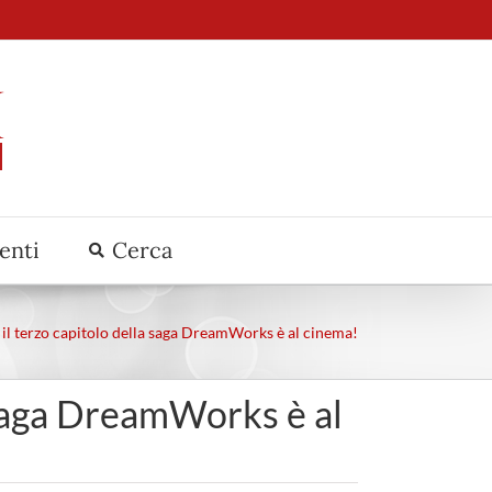
venti
Cerca
l terzo capitolo della saga DreamWorks è al cinema!
 saga DreamWorks è al