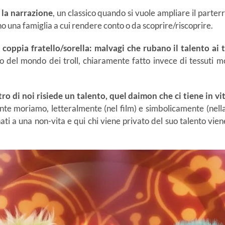
a la narrazione
, un classico quando si vuole ampliare il parter
nno una famiglia a cui rendere conto o da scoprire/riscoprire.
 coppia fratello/sorella: malvagi che rubano il talento ai t
o del mondo dei troll, chiaramente fatto invece di tessuti morb
ro di noi risiede un talento, quel daimon che ci tiene in vit
te moriamo, letteralmente (nel film) e simbolicamente (nella 
i a una non-vita e qui chi viene privato del suo talento vien