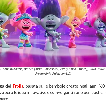
y (Anna Kendrick), Branch (Justin Timberlake), Viva (Camila Cabello), Floyd (Troye 
DreamWorks Animation LLC.
aga dei
Trolls
, basata sulle bambole create negli anni ’6
e però le idee innovative e coinvolgenti sono ben poche. Pu
smare.